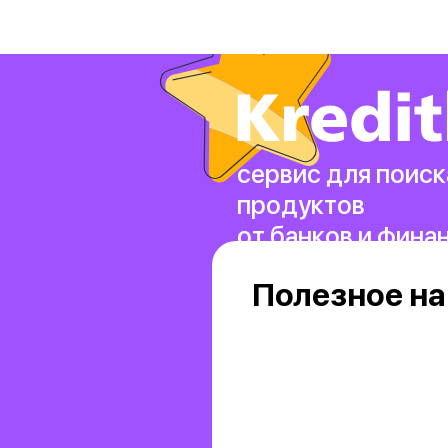
сервис для поиск
продуктов
от банков и фина
Полезное на