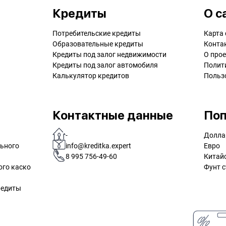
Кредиты
О с
Потребительские кредиты
Карта 
Образовательные кредиты
Конта
Кредиты под залог недвижимости
О прое
Кредиты под залог автомобиля
Полит
Калькулятор кредитов
Польз
Контактные данные
Поп
-
Долла
льного
info@kreditka.expert
Евро
8 995 756-49-60
Китай
ого каско
Фунт с
редиты