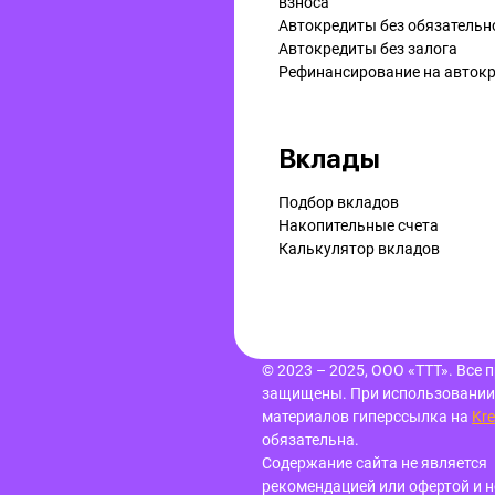
взноса
Автокредиты без обязательн
Автокредиты без залога
Рефинансирование на aвток
Вклады
Подбор вкладов
Накопительные счета
Калькулятор вкладов
© 2023 – 2025, ООО «ТТТ». Все 
защищены.
При использовании
материалов гиперссылка
на
Kre
обязательна.
Содержание сайта не является
рекомендацией или офертой и н