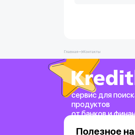
Главная
Контакты
сервис для поиск
продуктов
от банков и фина
Полезное на