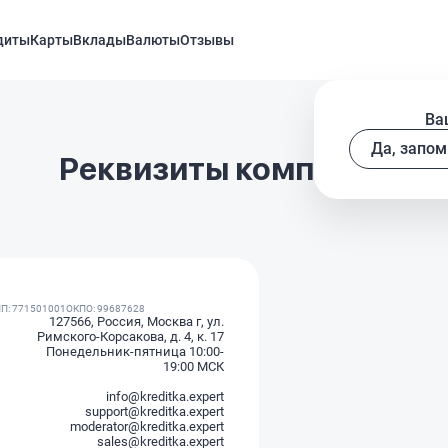
диты
Карты
Вклады
Валюты
Отзывы
Ва
Да, запом
Реквизиты компании
П: 771501001
ОКПО: 99687628
127566, Россия, Москва г, ул.
Римского-Корсакова, д. 4, к. 17
Понедельник-пятница 10:00-
19:00 МСК
info@kreditka.expert
support@kreditka.expert
moderator@kreditka.expert
sales@kreditka.expert