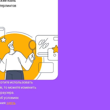
ский юань
терлингов
хотите использовать
e, то можете изменить
браузера.
об условиях
ания
здесь
.