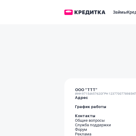
Займы
Кре
ООО “ТТТ”
ИНН 9715465762
ОГРН 1237700778985
КП
Адрес
График работы
Контакты
Общие вопросы
Служба поддержки
Форум
Реклама