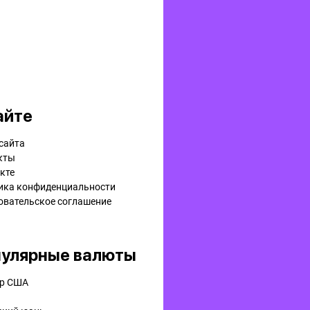
айте
сайта
кты
кте
ика конфиденциальности
овательское соглашение
улярные валюты
р США