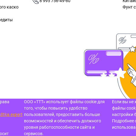
8 995 756-49-60
Китай
ого каско
Фунт с
редиты
права
ООО «ТТТ» использует файлы cookie для
Если вы не 
того, чтобы повысить удобство
файлы cooki
ditka.expert
пользователей, предоставить больше
настройки 
возможностей и обеспечить должного
Подробнее 
уровня работоспособности сайта и
использов
осит
сервисов.