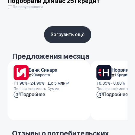
Подобрали для вас 251 кредит
По популярности
Загрузить ещё
Предложения месяца
Банк Синара
Норвик Б
2
Запросто
1
Кредит За
11.90% - 24.90%
До 5 млн ₽
16.85% - 0.00%
До
Полная стоимость
Сумма
Полная стоимость
С
Подробнее
Подробнее
Отзывы о потребительских