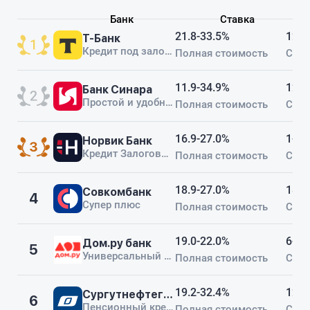
Банк
Ставка
21.8-33.5%
12-1
Т-Банк
Кредит под залог недвижимости
Полная стоимость
Срок
11.9-34.9%
12-6
Банк Синара
Простой и удобный кредит
Полная стоимость
Срок
16.9-27.0%
1-24
Норвик Банк
Кредит Залоговый+
Полная стоимость
Срок
18.9-27.0%
18-6
Совкомбанк
4
Супер плюс
Полная стоимость
Срок
19.0-22.0%
6-60
Дом.ру банк
5
Универсальный кредит (под залог автомобиля)
Полная стоимость
Срок
19.2-32.4%
12-6
Сургутнефтегазбанк
6
Пенсионный кредит
Полная стоимость
Срок