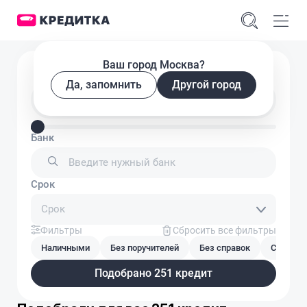
Ваш город Москва?
Подобрать кредит
Да, запомнить
Другой город
Введите сумму кредита
Банк
Срок
Срок
Фильтры
Сбросить все фильтры
Наличными
Без поручителей
Без справок
С плохой
Подобрано 251 кредит