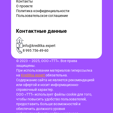
Контакты
О проекте
Политика конфиденциальности
Пользовательское соглашение
Контактные данные
-
info@kreditka.expert
8 995 756-49-60
© 2023 – 2025, ООО «ТТТ». Все права
защищены.
При использовании материалов гиперссылка
на
Kreditka.expert
обязательна.
Содержание сайта не является рекомендацией
или офертой и носит информационно-
справочный характер.
ООО «ТТТ» использует файлы cookie для того,
чтобы повысить удобство пользователей,
предоставить больше возможностей и
обеспечить должного уровня