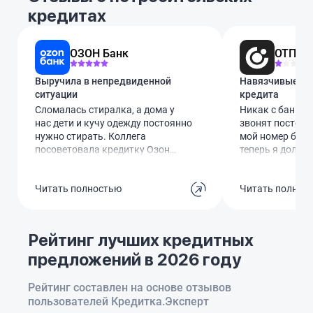
кредитах
ОЗОН Банк
ОТП Ба
Выручила в непредвиденной
Навязчивые зво
ситуации
кредита
Сломалась стиралка, а дома у
Никак с банком 
нас дети и кучу одежду постоянно
звонят постоян
нужно стирать. Коллега
мой номер без м
посоветовала кредитку Озон
теперь я долже
Банка. Оформила за минут 10
выслушивать эт
через госуслуги, лимит одобрили
уже просил уда
Читать полностью
Читать полнос
60 тысяч. Виртуальной картой
бесполезно. С к
сразу оплатила ремонт мастеру.
видимо, взяла к
Обслуживание бесплатное. Вся
общаемся, но п
суть в том, чтобы успеть вернуть
за её долги при
Рейтинг лучших кредитных
эти деньги за те самые 78 дней
Сделайте что-то
предложений в 2026 году
без процентов. Сейчас как раз
пожалуйста!
эту сумму и гашу, чтобы не
переплачивать ни копейки.
Рейтинг составлен на основе отзывов
пользователей Кредитка.Эксперт