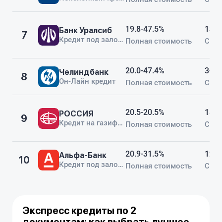
19.8-47.5%
13-8
Банк Уралсиб
7
Кредит под залог авто
Полная стоимость
Срок
20.0-47.4%
3-60
Челиндбанк
8
Он-Лайн кредит
Полная стоимость
Срок
20.5-20.5%
18-6
РОССИЯ
9
Кредит на газификацию РФ
Полная стоимость
Срок
20.9-31.5%
12-1
Альфа-Банк
10
Кредит под залог недвижимости
Полная стоимость
Срок
Экспресс кредиты по 2