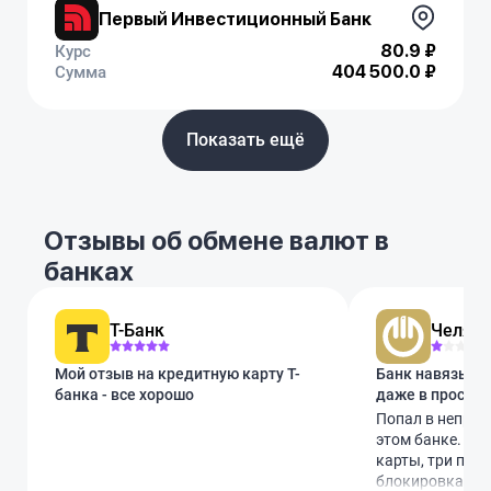
Первый Инвестиционный Банк
80.9 ₽
Курс
404 500.0 ₽
Сумма
Показать ещё
Отзывы об обмене валют в
банках
Т-Банк
Челяби
Мой отзыв на кредитную карту Т-
Банк навязывае
банка - все хорошо
даже в простых
Попал в неприя
этом банке. За
карты, три поп
блокировка. Пр