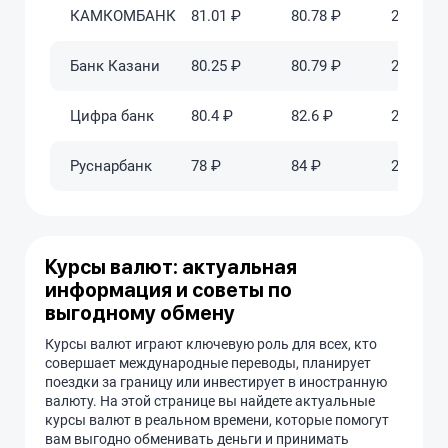
КАМКОМБАНК
81.01 ₽
80.78 ₽
2025-06-
Банк Казани
80.25 ₽
80.79 ₽
2025-06-
Цифра банк
80.4 ₽
82.6 ₽
2025-06-
Руснарбанк
78 ₽
84 ₽
2025-06-
Курсы валют: актуальная
информация и советы по
выгодному обмену
Курсы валют играют ключевую роль для всех, кто
совершает международные переводы, планирует
поездки за границу или инвестирует в иностранную
валюту. На этой странице вы найдете актуальные
курсы валют в реальном времени, которые помогут
вам выгодно обменивать деньги и принимать