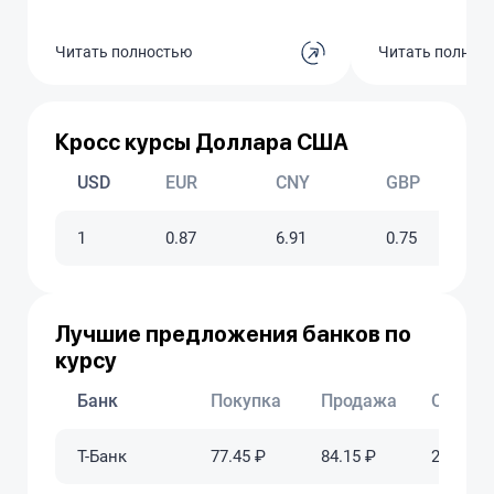
думал, помогут.
предложили за 
Читать полностью
Читать полнос
дополнительны
Естественно, не
начинается сам
говорят, что ка
перевыпускать,
Кросс курсы Доллара США
200 рублей. Хот
руках, паспорт т
USD
EUR
CNY
GBP
платите. Такое 
клиентов прос
1
0.87
6.91
0.75
деньги на бес
услугах. В под
ответ банальный
такие тарифы. 
ужасный, нико
Лучшие предложения банков по
связываться!
курсу
Банк
Покупка
Продажа
Обновл
Т-Банк
77.45 ₽
84.15 ₽
2025-06-