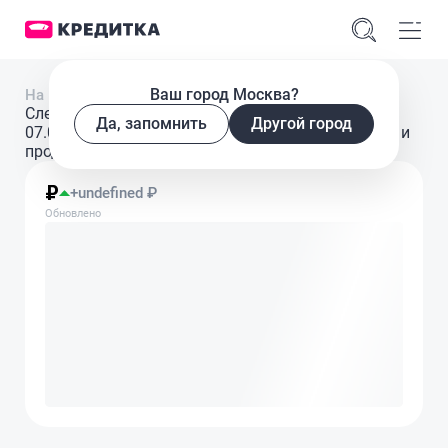
Ваш город Москва?
На
Следите за актуальными курсами валют на
Да, запомнить
Другой город
07.08.2026! Мы собрали предложения по покупке и
продаже популярных вал...
Читать
₽
+undefined ₽
Обновлено