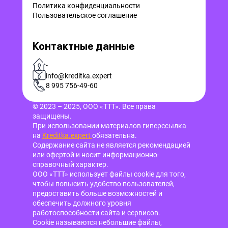
Политика конфиденциальности
Пользовательское соглашение
Контактные данные
-
info@kreditka.expert
8 995 756-49-60
© 2023 – 2025, ООО «ТТТ». Все права
защищены.
При использовании материалов гиперссылка
на
Kreditka.expert
обязательна.
Содержание сайта не является рекомендацией
или офертой и носит информационно-
справочный характер.
ООО «ТТТ» использует файлы cookie для того,
чтобы повысить удобство пользователей,
предоставить больше возможностей и
обеспечить должного уровня
работоспособности сайта и сервисов.
Cookie называются небольшие файлы,