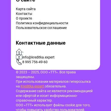
Карта сайта
Контакты
О проекте
Политика конфиденциальности
Пользовательское соглашение
Контактные данные
-
info@kreditka.expert
8 995 756-49-60
© 2023 – 2025, ООО «ТТТ». Все права
защищены.
При использовании материалов гиперссылка
на
Kreditka.expert
обязательна.
Содержание сайта не является рекомендацией
или офертой и носит информационно-
справочный характер.
ООО «ТТТ» использует файлы cookie для того,
чтобы повысить удобство пользователей,