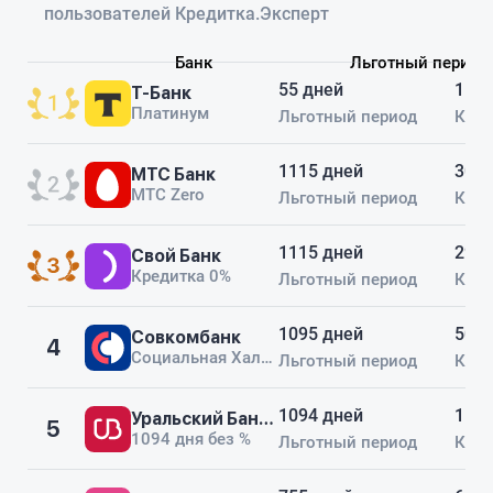
пожалели и вер
пользователей Кредитка.Эксперт
я отключл опов
Повышенный % 
Банк
Льготный период
работает, на ян
55 дней
мвидео провере
1 00
Т-Банк
отлично. Карту 
Платинум
Льготный период
Кред
рекомендовать
1115 дней
300 
МТС Банк
МТС Zero
Льготный период
Кред
1115 дней
299 
Свой Банк
Кредитка 0%
Льготный период
Кред
1095 дней
500 
Совкомбанк
4
Социальная Халва
Льготный период
Кред
1094 дней
150 
Уральский Банк реконструкции и развития
5
1094 дня без %
Льготный период
Кред