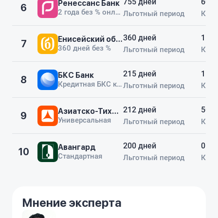
755 дней
600 
Ренессанс Банк
6
2 года без % онлайн
Льготный период
Кред
360 дней
1 00
Енисейский объединенный Банк
7
360 дней без %
Льготный период
Кред
215 дней
1 00
БКС Банк
8
Кредитная БКС карта 215 дней
Льготный период
Кред
212 дней
500 
Азиатско-Тихоокеанский Банк
9
Универсальная
Льготный период
Кред
200 дней
0 ₽
Авангард
10
Стандартная
Льготный период
Кред
Мнение эксперта