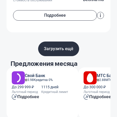
Стоимость обслуживания
Подробнее
Загрузить ещё
Предложения месяца
Свой Банк
МТС Банк
3.98
Кредитка 0%
2.88
МТС Ze
До 299 999 ₽
1115 дней
До 300 000 ₽
11
Льготный период
Кредитный лимит
Льготный период
Кр
Подробнее
Подробнее