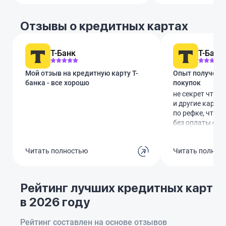
Отзывы о кредитных картах
Т-Банк
Т-Банк
Мой отзыв на кредитную карту Т-
Опыт получени
банка - все хорошо
покупок
не секрет что 
и другие карты
по рефке, что я 
без оплаты обс
Доставку сдела
после заявки ср
Читать полностью
Читать полнос
картхолдере кар
Слышал что тол
дают но видимо
подарок курьер
Рейтинг лучших кредитных карт
карту но я отк
в 2026 году
Первые покупк
списали плату 
Через чат сотр
Рейтинг составлен на основе отзывов