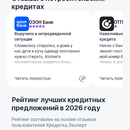
кредитах
ОЗОН Банк
ОТП Ба
Выручила в непредвиденной
Навязчивые зво
ситуации
кредита
Сломалась стиралка, а дома у
Никак с банком 
нас дети и кучу одежду постоянно
звонят постоян
нужно стирать. Коллега
мой номер без м
посоветовала кредитку Озон
теперь я долже
Банка. Оформила за минут 10
выслушивать эт
через госуслуги, лимит одобрили
уже просил уда
Читать полностью
Читать полнос
60 тысяч. Виртуальной картой
бесполезно. С к
сразу оплатила ремонт мастеру.
видимо, взяла к
Обслуживание бесплатное. Вся
общаемся, но п
суть в том, чтобы успеть вернуть
за её долги при
Рейтинг лучших кредитных
эти деньги за те самые 78 дней
Сделайте что-то
предложений в 2026 году
без процентов. Сейчас как раз
пожалуйста!
эту сумму и гашу, чтобы не
переплачивать ни копейки.
Рейтинг составлен на основе отзывов
пользователей Кредитка.Эксперт