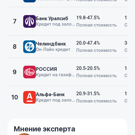
19.8-47.5%
13-8
Банк Уралсиб
7
Кредит под залог авто
Полная стоимость
Срок
20.0-47.4%
3-60
Челиндбанк
8
Он-Лайн кредит
Полная стоимость
Срок
20.5-20.5%
18-6
РОССИЯ
9
Кредит на газификацию РФ
Полная стоимость
Срок
20.9-31.5%
12-1
Альфа-Банк
10
Кредит под залог недвижимости
Полная стоимость
Срок
Мнение эксперта