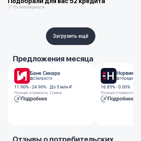
Подобрали для вас 52 кредита
По популярности
Загрузить ещё
Предложения месяца
Банк Синара
Норвик Б
2
Запросто
1
Кредит За
11.90% - 24.90%
До 5 млн ₽
16.85% - 0.00%
До
Полная стоимость
Сумма
Полная стоимость
С
Подробнее
Подробнее
Отзывы о потребительских