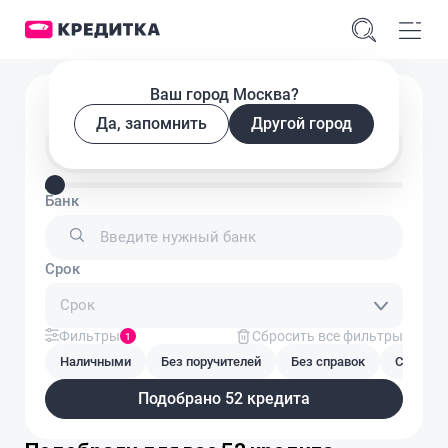
Ваш город Москва?
Подобрать кредит
Да, запомнить
Другой город
Введите сумму кредита
Банк
Срок
Срок
Фильтры
Сбросить все фильтры
1
Наличными
Без поручителей
Без справок
С плохой
Подобрано 52 кредита