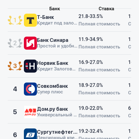
Банк
Ставка
21.8-33.5%
12-1
Т-Банк
Кредит под залог недвижимости
Полная стоимость
Срок
11.9-34.9%
12-6
Банк Синара
Простой и удобный кредит
Полная стоимость
Срок
16.9-27.0%
1-24
Норвик Банк
Кредит Залоговый+
Полная стоимость
Срок
18.9-27.0%
18-6
Совкомбанк
4
Супер плюс
Полная стоимость
Срок
19.0-22.0%
6-60
Дом.ру банк
5
Универсальный кредит (под залог автомобиля)
Полная стоимость
Срок
19.2-32.4%
12-6
Сургутнефтегазбанк
6
Пенсионный кредит
Полная стоимость
Срок