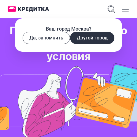
Подберем кредитную
Ваш город Москва?
Да, запомнить
Другой город
карту под ваши
условия