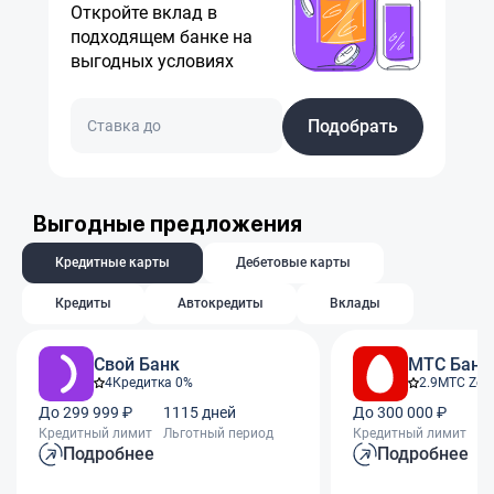
Откройте вклад в
подходящем банке на
выгодных условиях
Подобрать
Выгодные предложения
Кредитные карты
Дебетовые карты
Кредиты
Автокредиты
Вклады
Свой Банк
МТС Банк
4
Кредитка 0%
2.9
МТС Zer
До 299 999 ₽
1115 дней
До 300 000 ₽
11
Кредитный лимит
Льготный период
Кредитный лимит
Ль
Подробнее
Подробнее