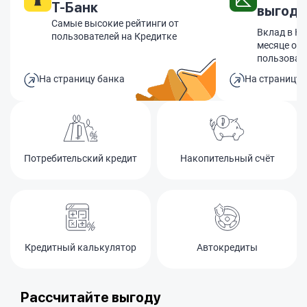
Т-Банк
выгодн
Самые высокие рейтинги от
Вклад в Ко
пользователей на Кредитке
месяце оф
пользоват
На страницу банка
На страницу 
Потребительский кредит
Накопительный счёт
Кредитный калькулятор
Автокредиты
Рассчитайте выгоду