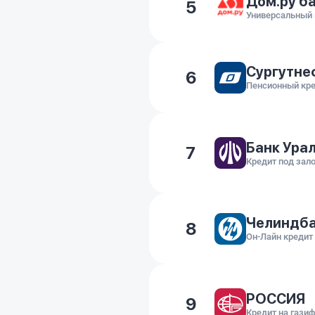
Дом.ру б
5
Сургутне
6
Пенсионный кр
Банк Ура
7
Кредит под зало
Челиндб
8
Он-Лайн кредит
РОССИЯ
9
Кредит на гази