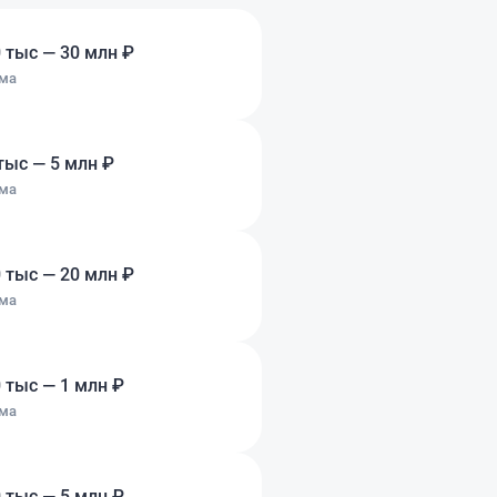
ение было нормальное,
 а наоборот искали
 тыс — 30 млн ₽
пасибо за
ма
ий подход.
тыс — 5 млн ₽
ма
 тыс — 20 млн ₽
ма
 тыс — 1 млн ₽
ма
 тыс — 5 млн ₽