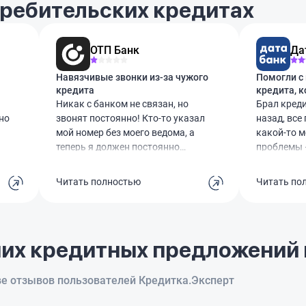
требительских кредитах
ОТП Банк
Да
Навязчивые звонки из-за чужого
Помогли с
кредита
кредита, к
сложности
Никак с банком не связан, но
Брал креди
но
звонят постоянно! Кто-то указал
назад, все
мой номер без моего ведома, а
какой-то 
теперь я должен постоянно
проблемы —
выслушивать эти звонки. Раз 5
сумму сраз
и
уже просил удалить номер –
точно поп
Читать полностью
Читать по
бесполезно. С коллегой, которая,
штрафы. П
.
видимо, взяла кредит, давно не
уточнил с
общаемся, но почему-то отвечать
обсудить, 
ть
за её долги приходится мне.
Если честн
их кредитных предложений 
Сделайте что-то с этим,
это в штык
пожалуйста!
реально хо
оформили 
ве отзывов пользователей Кредитка.Эксперт
платеж ст
сразу стал