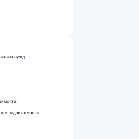
личных нужд.
жимости.
тром недвижимости.