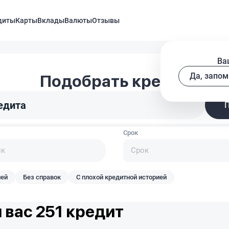
диты
Карты
Вклады
Валюты
Отзывы
Ва
Да, запом
Подобрать кредит
едита
Срок
Срок
лей
Без справок
С плохой кредитной историей
 вас 251 кредит