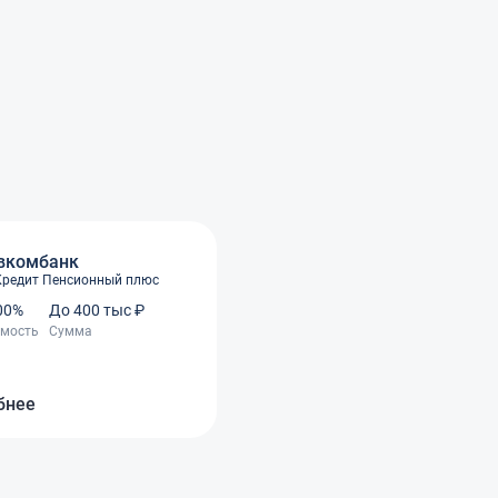
вкомбанк
Кредит Пенсионный плюс
.00%
До 400 тыс ₽
имость
Сумма
бнее