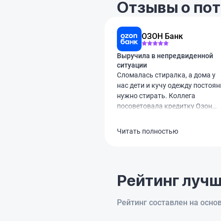
Отзывы о по
ОЗОН Банк
Выручила в непредвиденной
ситуации
Сломалась стиралка, а дома у
нас дети и кучу одежду постоян
нужно стирать. Коллега
посоветовала кредитку Озон
Банка. Оформила за минут 10
через госуслуги, лимит одобрил
Читать полностью
60 тысяч. Виртуальной картой
сразу оплатила ремонт мастеру
Обслуживание бесплатное. Вся
суть в том, чтобы успеть верну
Рейтинг лучш
эти деньги за те самые 78 дней
без процентов. Сейчас как раз
эту сумму и гашу, чтобы не
Рейтинг составлен на осно
переплачивать ни копейки.