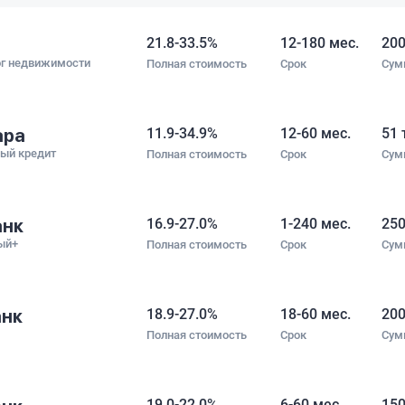
что отнош
не давили,
21.8-33.5%
12-180 мес.
200
решение. С
ог недвижимости
Полная стоимость
Срок
Сум
человеческ
ара
11.9-34.9%
12-60 мес.
51 
ный кредит
Полная стоимость
Срок
Сум
анк
16.9-27.0%
1-240 мес.
250
ый+
Полная стоимость
Срок
Сум
анк
18.9-27.0%
18-60 мес.
200
Полная стоимость
Срок
Сум
19.0-22.0%
6-60 мес.
150