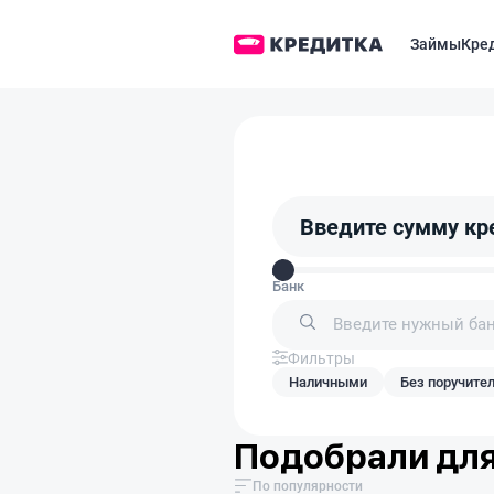
Займы
Кре
Введите сумму кр
Банк
Фильтры
Наличными
Без поручите
Подобрали для
По популярности