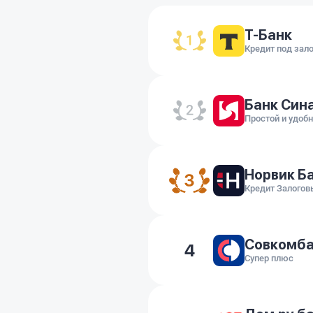
Т-Банк
Кредит под зал
Банк Син
Простой и удоб
Норвик Б
Кредит Залогов
Совкомб
4
Супер плюс