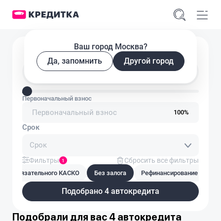
Ваш город Москва?
Подобрать автокредит
Да, запомнить
Другой город
Введите сумму кредита
Первоначальный взнос
100%
Срок
Срок
Фильтры
Сбросить все фильтры
1
Без обязательного КАСКО
Без залога
Рефинансирование
На
Подобрано 4 автокредита
Подобрали для вас 4 автокредита