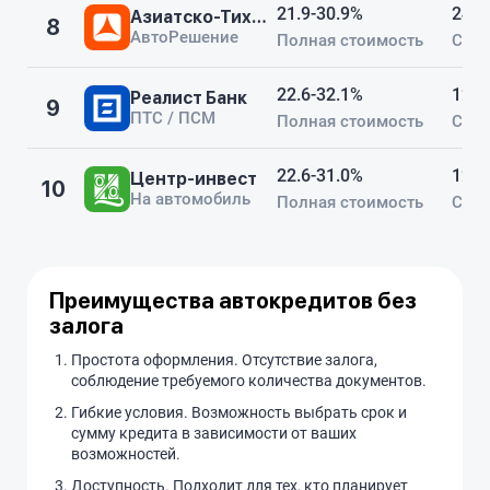
21.9-30.9%
24-6
Азиатско-Тихоокеанский Банк
8
АвтоРешение
Полная стоимость
Срок
22.6-32.1%
12-8
Реалист Банк
9
ПТС / ПСМ
Полная стоимость
Срок
22.6-31.0%
12-8
Центр-инвест
10
На автомобиль
Полная стоимость
Срок
Преимущества автокредитов без
залога
Простота оформления. Отсутствие залога,
соблюдение требуемого количества документов.
Гибкие условия. Возможность выбрать срок и
сумму кредита в зависимости от ваших
возможностей.
Доступность. Подходит для тех, кто планирует