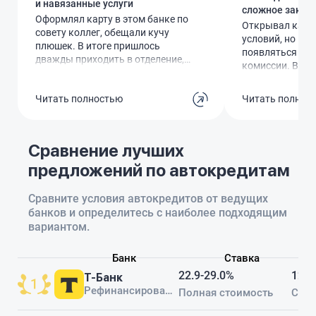
и навязанные услуги
сложное закры
Оформлял карту в этом банке по
Открывал карту
совету коллег, обещали кучу
условий, но по
плюшек. В итоге пришлось
появляться как
дважды приходить в отделение,
комиссии. Вни
один раз система дала сбой, во
перечитал догов
второй раз сотрудник
них не нашел. 
Читать полностью
Читать полнос
неправильно ввел данные. Когда
отвечает шабл
наконец получил карту,
толковой инфор
оказалось, что подключены
Решил закрыть 
какие-то платные уведомления,
Сравнение лучших
процедуру затя
которые я не просил. Звонок в
несколько раз 
предложений по автокредитам
поддержку ничего не дал –
отделение, каж
говорят, сам подключил. Очень
требования. Ра
неприятный опыт, теперь
Сравните условия автокредитов от ведущих
ожидал такого 
подумываю о смене банка.
банков и определитесь с наиболее подходящим
вариантом.
Банк
Ставка
22.9-29.0%
12-8
Т-Банк
Рефинансирование
Полная стоимость
Срок