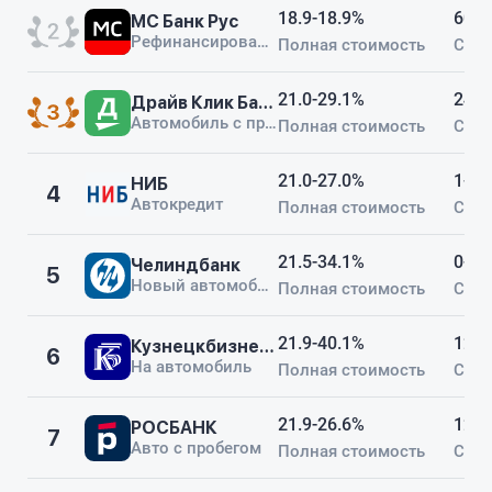
18.9-18.9%
60-6
МС Банк Рус
Рефинансирование (классический)
Полная стоимость
Срок
21.0-29.1%
24-8
Драйв Клик Банк
Автомобиль с пробегом
Полная стоимость
Срок
21.0-27.0%
1-60
НИБ
4
Автокредит
Полная стоимость
Срок
21.5-34.1%
0-84
Челиндбанк
5
Новый автомобиль
Полная стоимость
Срок
21.9-40.1%
12-6
Кузнецкбизнесбанк
6
На автомобиль
Полная стоимость
Срок
21.9-26.6%
12-9
РОСБАНК
7
Авто с пробегом
Полная стоимость
Срок