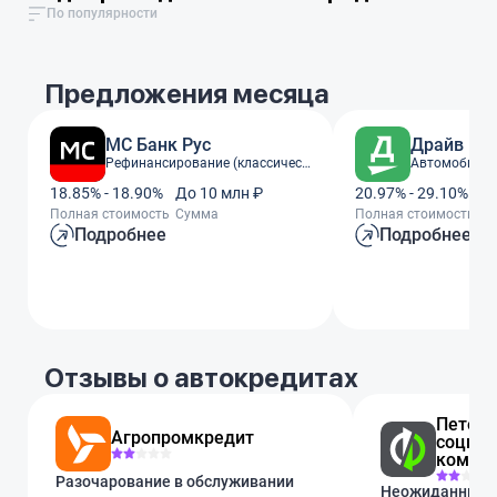
По популярности
Предложения месяца
МС Банк Рус
Драйв Кли
Рефинансирование (классический)
Автомобиль 
18.85% - 18.90%
До 10 млн ₽
20.97% - 29.10%
До
Полная стоимость
Сумма
Полная стоимость
С
Подробнее
Подробнее
Отзывы о автокредитах
Петерб
Агропромкредит
социа
коммер
Разочарование в обслуживании
Неожиданные к