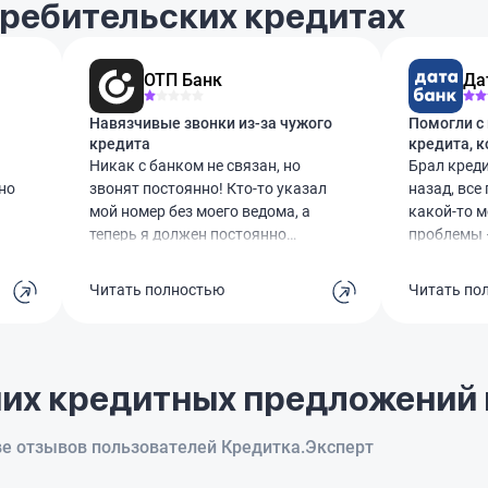
требительских кредитах
ОТП Банк
Да
Навязчивые звонки из-за чужого
Помогли с
кредита
кредита, к
сложности
Никак с банком не связан, но
Брал креди
но
звонят постоянно! Кто-то указал
назад, все
мой номер без моего ведома, а
какой-то 
теперь я должен постоянно
проблемы —
выслушивать эти звонки. Раз 5
сумму сраз
и
уже просил удалить номер –
точно поп
Читать полностью
Читать по
бесполезно. С коллегой, которая,
штрафы. П
.
видимо, взяла кредит, давно не
уточнил с
общаемся, но почему-то отвечать
обсудить, 
ть
за её долги приходится мне.
Если честн
их кредитных предложений 
Сделайте что-то с этим,
это в штык
пожалуйста!
реально хо
оформили 
ве отзывов пользователей Кредитка.Эксперт
платеж ст
сразу стал