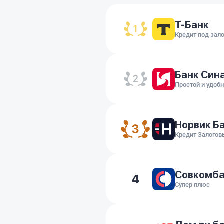
Т-Банк
Кредит под зал
Банк Син
Простой и удоб
Норвик Б
Кредит Залогов
Совкомб
4
Супер плюс