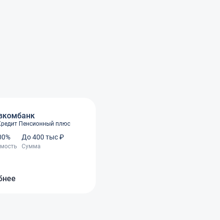
вкомбанк
Кредит Пенсионный плюс
.00%
До 400 тыс ₽
имость
Сумма
бнее