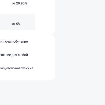
от 29.95%
500 тыс. – 30 млн ₽
от 0%
50 тыс. – 400 тыс ₽
включая обучение,
решение для любой
казуемую нагрузку на