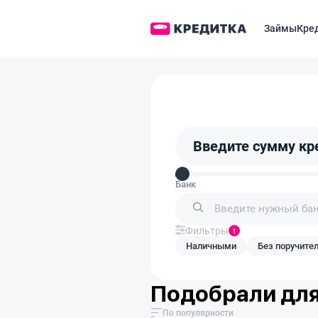
Займы
Кре
Введите сумму кр
Банк
Фильтры
1
Наличными
Без поручите
Подобрали для
По популярности