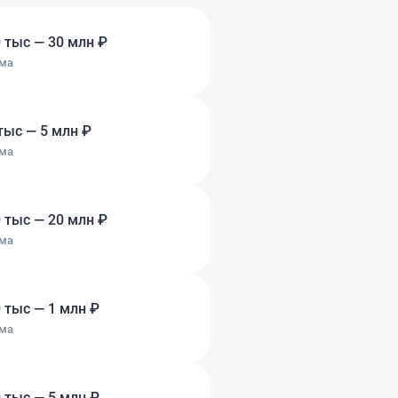
ение было нормальное,
 а наоборот искали
 тыс — 30 млн ₽
пасибо за
ма
ий подход.
тыс — 5 млн ₽
ма
 тыс — 20 млн ₽
ма
 тыс — 1 млн ₽
ма
 тыс — 5 млн ₽