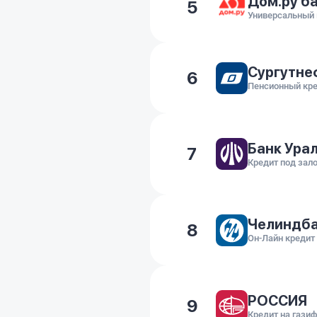
Дом.ру б
5
Сургутне
6
Пенсионный кр
Банк Ура
7
Кредит под зало
Челиндб
8
Он-Лайн кредит
РОССИЯ
9
Кредит на гази