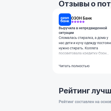
Отзывы о по
ОЗОН Банк
Выручила в непредвиденной
ситуации
Сломалась стиралка, а дома у
нас дети и кучу одежду постоян
нужно стирать. Коллега
посоветовала кредитку Озон
Банка. Оформила за минут 10
через госуслуги, лимит одобрил
Читать полностью
60 тысяч. Виртуальной картой
сразу оплатила ремонт мастеру
Обслуживание бесплатное. Вся
суть в том, чтобы успеть верну
Рейтинг лучш
эти деньги за те самые 78 дней
без процентов. Сейчас как раз
эту сумму и гашу, чтобы не
Рейтинг составлен на осно
переплачивать ни копейки.