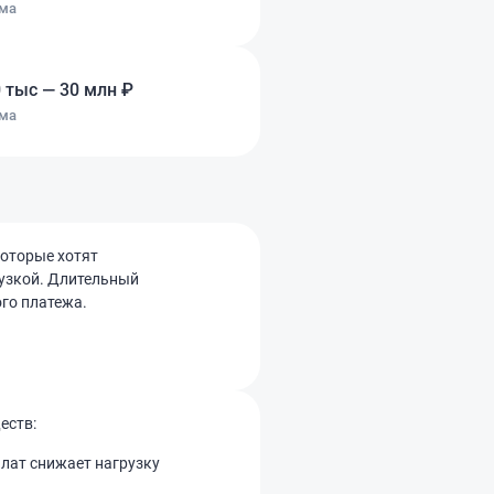
ма
 тыс — 30 млн ₽
ма
которые хотят
узкой. Длительный
го платежа.
еств:
лат снижает нагрузку