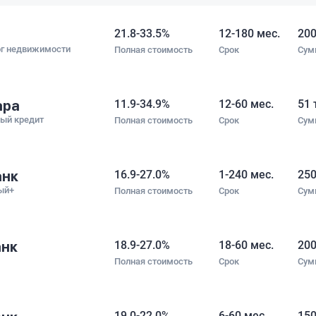
что отнош
не давили,
21.8-33.5%
12-180 мес.
200
решение. С
ог недвижимости
Полная стоимость
Срок
Сум
человеческ
ара
11.9-34.9%
12-60 мес.
51 
ный кредит
Полная стоимость
Срок
Сум
анк
16.9-27.0%
1-240 мес.
250
ый+
Полная стоимость
Срок
Сум
анк
18.9-27.0%
18-60 мес.
200
Полная стоимость
Срок
Сум
19.0-22.0%
6-60 мес.
150