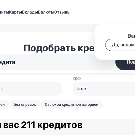
диты
Карты
Вклады
Валюты
Отзывы
Ва
Да, запом
Подобрать кредит
едита
Срок
5 лет
лей
Без справок
С плохой кредитной историей
 вас 211 кредитов