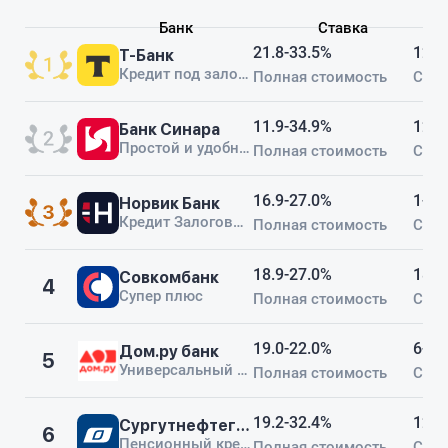
Банк
Ставка
21.8-33.5%
12-1
Т-Банк
Кредит под залог недвижимости
Полная стоимость
Срок
11.9-34.9%
12-6
Банк Синара
Простой и удобный кредит
Полная стоимость
Срок
16.9-27.0%
1-24
Норвик Банк
Кредит Залоговый+
Полная стоимость
Срок
18.9-27.0%
18-6
Совкомбанк
4
Супер плюс
Полная стоимость
Срок
19.0-22.0%
6-60
Дом.ру банк
5
Универсальный кредит (под залог автомобиля)
Полная стоимость
Срок
19.2-32.4%
12-6
Сургутнефтегазбанк
6
Пенсионный кредит
Полная стоимость
Срок