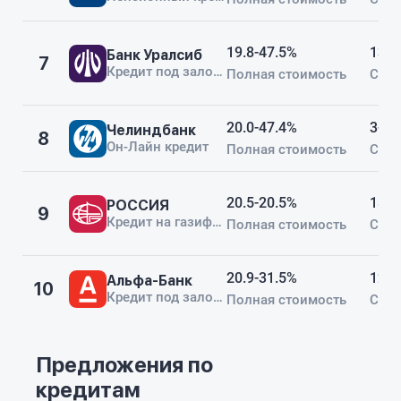
19.8-47.5%
13-8
Банк Уралсиб
7
Кредит под залог авто
Полная стоимость
Срок
20.0-47.4%
3-60
Челиндбанк
8
Он-Лайн кредит
Полная стоимость
Срок
20.5-20.5%
18-6
РОССИЯ
9
Кредит на газификацию РФ
Полная стоимость
Срок
20.9-31.5%
12-1
Альфа-Банк
10
Кредит под залог недвижимости
Полная стоимость
Срок
Предложения по
кредитам