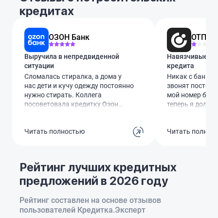
кредитах
ОЗОН Банк
ОТП Ба
Выручила в непредвиденной
Навязчивые зво
ситуации
кредита
Сломалась стиралка, а дома у
Никак с банком 
нас дети и кучу одежду постоянно
звонят постоян
нужно стирать. Коллега
мой номер без м
посоветовала кредитку Озон
теперь я долже
Банка. Оформила за минут 10
выслушивать эт
через госуслуги, лимит одобрили
уже просил уда
Читать полностью
Читать полнос
60 тысяч. Виртуальной картой
бесполезно. С к
сразу оплатила ремонт мастеру.
видимо, взяла к
Обслуживание бесплатное. Вся
общаемся, но п
суть в том, чтобы успеть вернуть
за её долги при
Рейтинг лучших кредитных
эти деньги за те самые 78 дней
Сделайте что-то
предложений в 2026 году
без процентов. Сейчас как раз
пожалуйста!
эту сумму и гашу, чтобы не
переплачивать ни копейки.
Рейтинг составлен на основе отзывов
пользователей Кредитка.Эксперт