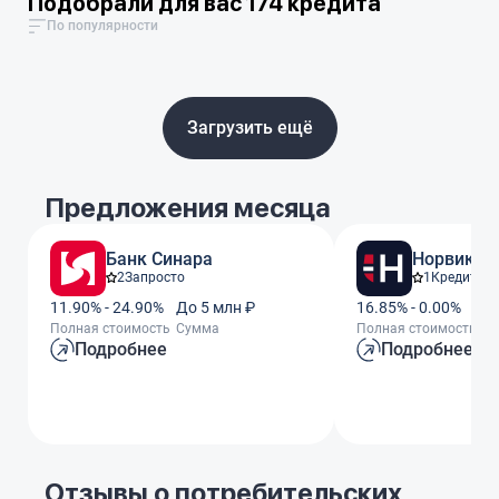
Подобрали для вас 174 кредита
По популярности
Загрузить ещё
Предложения месяца
Банк Синара
Норвик Б
2
Запросто
1
Кредит За
11.90% - 24.90%
До 5 млн ₽
16.85% - 0.00%
До
Полная стоимость
Сумма
Полная стоимость
С
Подробнее
Подробнее
Отзывы о потребительских