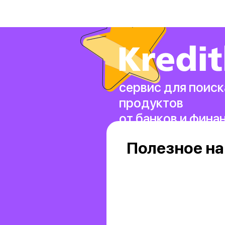
сервис для поиск
продуктов
от банков и фина
Полезное на