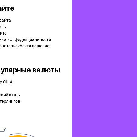
айте
сайта
кты
кте
ика конфиденциальности
овательское соглашение
улярные валюты
р США
ский юань
терлингов