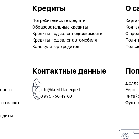
Кредиты
О с
Потребительские кредиты
Карта 
Образовательные кредиты
Конта
Кредиты под залог недвижимости
О прое
Кредиты под залог автомобиля
Полит
Калькулятор кредитов
Польз
Контактные данные
Поп
-
Долла
льного
info@kreditka.expert
Евро
8 995 756-49-60
Китай
ого каско
Фунт с
редиты