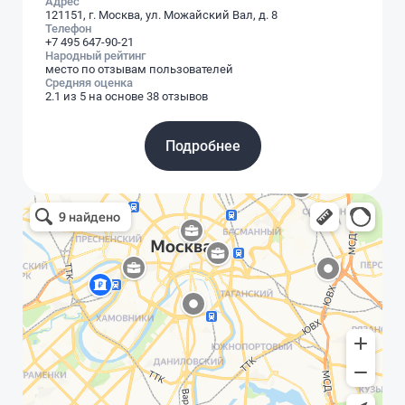
самостоятельно. Очень
Адрес
121151, г. Москва, ул. Можайский Вал, д. 8
разочарован банком, раньше
Телефон
думал, что у них всё честно.
+7 495 647-90-21
Народный рейтинг
место по отзывам пользователей
Средняя оценка
2.1 из 5 на основе 38 отзывов
Подробнее