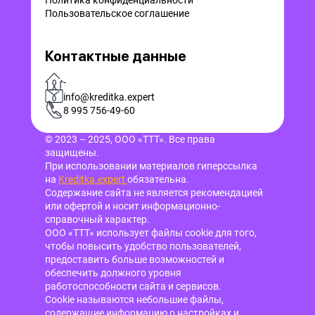
Политика конфиденциальности
Пользовательское соглашение
Контактные данные
-
info@kreditka.expert
8 995 756-49-60
© 2023 – 2025, ООО «ТТТ». Все права
защищены.
При использовании материалов гиперссылка
на
Kreditka.expert
обязательна.
Содержание сайта не является рекомендацией
или офертой и носит информационно-
справочный характер.
ООО «ТТТ» использует файлы cookie для того,
чтобы повысить удобство пользователей,
предоставить больше возможностей и
обеспечить должного уровня
работоспособности сайта и сервисов.
Cookie называются небольшие файлы,
содержащие информацию о настройках и