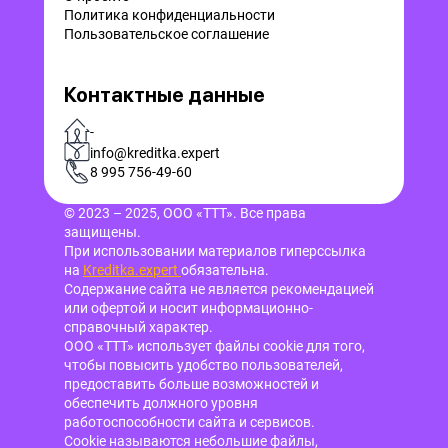
Политика конфиденциальности
Пользовательское соглашение
Контактные данные
-
info@kreditka.expert
8 995 756-49-60
© 2023 – 2025, ООО «ТТТ». Все права
защищены.
При использовании материалов гиперссылка
на
Kreditka.expert
обязательна.
Содержание сайта не является рекомендацией
или офертой и носит информационно-
справочный характер.
ООО «ТТТ» использует файлы cookie для того,
чтобы повысить удобство пользователей,
предоставить больше возможностей и
обеспечить должного уровня
работоспособности сайта и сервисов.
Cookie называются небольшие файлы,