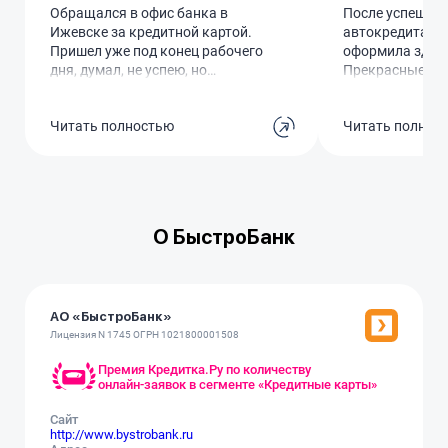
Обращался в офис банка в
После успешно
Ижевске за кредитной картой.
автокредита в 
Пришел уже под конец рабочего
оформила здесь
дня, думал, не успею, но
Прекрасные со
сотрудница Марина все же
отделения на Л
приняла меня, оформила заявку,
максимально п
Читать полностью
Читать полнос
а потом еще и дождалась
рассказали по 
подтверждения, хотя офис на тот
вносить платеж
момент уже закрылся. Очень
проценты. И по
приятно, что можно встретить
кредитку с вы
таких отзывчивых сотрудников.
который я именн
Неудобно, конечно, что пришлось
очень благодар
О БыстроБанк
задерживать человека, но
благодарен за помощь. В целом,
обслуживание понравилось,
теперь посмотрим, как сама
карта в использовании.
АО «БыстроБанк»
Лицензия N 1745 ОГРН 1021800001508
Премия Кредитка.Ру по количеству
онлайн-заявок в сегменте «Кредитные карты»
Сайт
http://www.bystrobank.ru