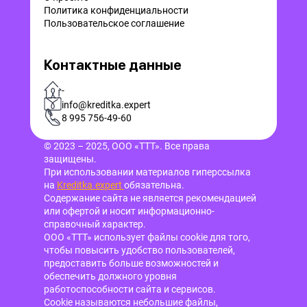
Политика конфиденциальности
Пользовательское соглашение
Контактные данные
-
info@kreditka.expert
8 995 756-49-60
© 2023 – 2025, ООО «ТТТ». Все права
защищены.
При использовании материалов гиперссылка
на
Kreditka.expert
обязательна.
Содержание сайта не является рекомендацией
или офертой и носит информационно-
справочный характер.
ООО «ТТТ» использует файлы cookie для того,
чтобы повысить удобство пользователей,
предоставить больше возможностей и
обеспечить должного уровня
работоспособности сайта и сервисов.
Cookie называются небольшие файлы,