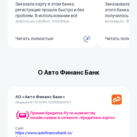
Заказала карту в этом банке,
Заказывала де
регистрация прошла быстро и без
этого банка, о
проблем. В использовании всё
получилось быс
довольно удобно, платежи
возникло. В ис
проходят без задержек. Пока что
интуитивно пон
минусов не заметила, думаю
проходят без з
Читать полностью
Читать полнос
оставить её как основную.
устраивает, но
Посмотрим, как будет дальше.
будет дальше.
О Авто Финанс Банк
АО «Авто Финанс Банк»
Лицензия N 170 ОГРН 1025500003737
Премия Кредитка.Ру по количеству
онлайн-заявок в сегменте «Кредитные карты»
Сайт
https://www.autofinancebank.ru/