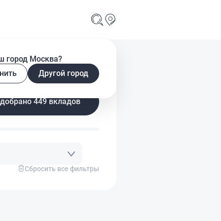
ш город Москва?
нить
Другой город
добрано 449 вкладов
Сбросить все фильтры