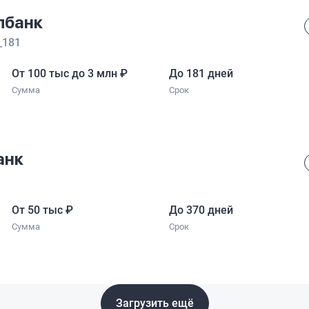
лбанк
_181
От 100 тыс
до 3 млн
₽
До 181 дней
Сумма
Срок
анк
От 50 тыс
₽
До 370 дней
Сумма
Срок
Загрузить ещё