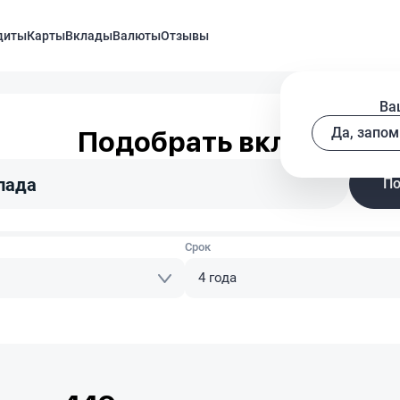
диты
Карты
Вклады
Валюты
Отзывы
Ва
Да, запом
Подобрать вклад
лада
По
Срок
4 года