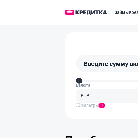
Займы
Кре
Введите сумму вк
Валюта
RUB
Фильтры
1