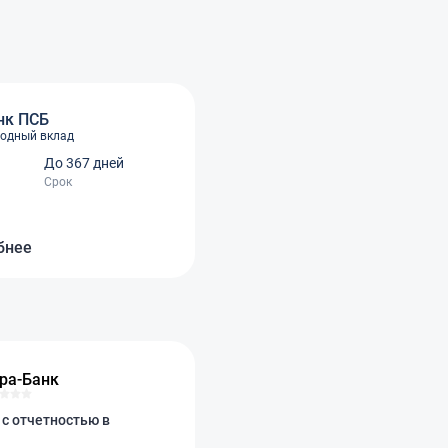
нк ПСБ
одный вклад
До 367 дней
Срок
бнее
ра-Банк
с отчетностью в