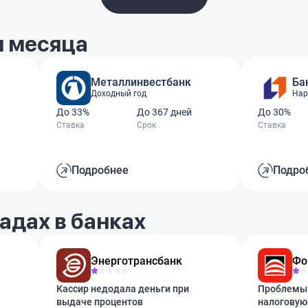
 месяца
Металлинвестбанк
Ба
Доходный год
Нар
До 33%
До 367 дней
До 30%
Ставка
Срок
Ставка
Подробнее
Подро
адах в банках
Энерготрансбанк
Фо
Кассир недодала деньги при
Проблемы 
выдаче процентов
налоговую