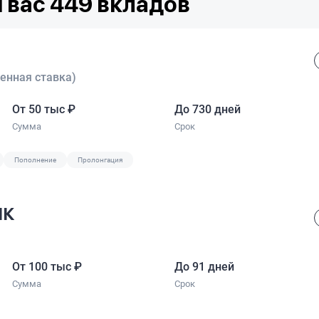
 вас 449 вкладов
енная ставка)
От 50 тыс
₽
До 730 дней
Сумма
Срок
Пополнение
Пролонгация
НК
От 100 тыс
₽
До 91 дней
Сумма
Срок