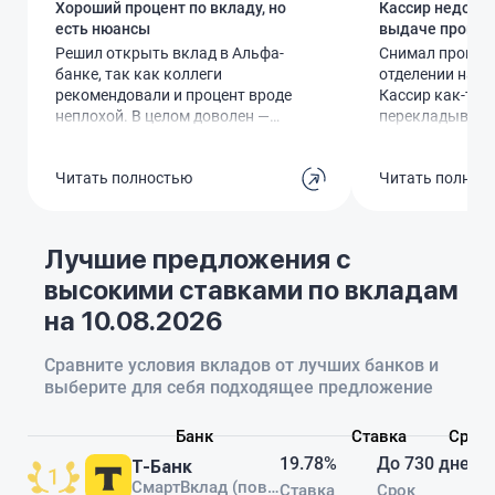
Хороший процент по вкладу, но
Кассир недодал
есть нюансы
выдаче процен
Решил открыть вклад в Альфа-
Снимал процент
банке, так как коллеги
отделении на К
рекомендовали и процент вроде
Кассир как-то 
неплохой. В целом доволен —
перекладывала д
условия прозрачные, проценты
я оказался в ми
начисляются, есть удобное
рублей. Обнаруж
Читать полностью
Читать полнос
приложение, где можно
когда уже выше
отслеживать прогнозируемую
Вернуться и чт
доходность.Но есть моменты:
оказалось бесп
процент зависит от срока и
неприятный опы
Лучшие предложения с
суммы, так что тот красивый 9%,
обслуживаюсь в
высокими ставками по вкладам
который меня привлёк, в итоге
после такого з
оказался ниже. В других банках
все счета.
на 10.08.2026
бывают похожие условия, но тут
хотя бы нет скрытых комиссий и
Сравните условия вкладов от лучших банков и
за приложение дополнительно
выберите для себя подходящее предложение
платить не надо, как в
Россельхозе.Оформление прошло
без проблем, доверие к банку у
Банк
Ставка
Срок
меня есть — зарплата раньше
19.78%
До 730 дней
Т-Банк
шла сюда, так что спокойно
СмартВклад (повышенная ставка)
Ставка
Срок
вложил. В целом всё нормально,