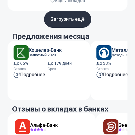
Еще 7 вкладов
Загрузить ещё
Предложения месяца
Кошелев-Банк
Металлин
Валютный 2023
Доходный го
До 65%
До 179 дней
До 33%
До
Ставка
Срок
Ставка
Ср
Подробнее
Подробнее
Отзывы о вкладах в банках
Альфа-Банк
Энерго