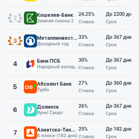
но внимательно изучайте
условия, потому что финальная
24.25%
До 2200 дней
Кошелев-Банк
процентная ставка может
Зимняя сказка 2
Ставка
Срок
отличаться от той, что вы
сначала увидите.
33%
До 367 дней
Металлинвестбанк
Доходный год
Ставка
Срок
30%
До 367 дней
Банк ПСБ
4
Народный вклад плюс
Ставка
Срок
27%
До 360 дней
Абсолют Банк
5
Турбо
Ставка
Срок
26%
До 367 дней
Долинск
6
Ярче! Смарт
Ставка
Срок
25%
До 182 дней
Азиатско-Тихоокеанский Банк
7
В плюсе (182 дня)
Ставка
Срок