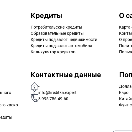
Кредиты
О с
Потребительские кредиты
Карта 
Образовательные кредиты
Конта
Кредиты под залог недвижимости
О прое
Кредиты под залог автомобиля
Полит
Калькулятор кредитов
Польз
Контактные данные
Поп
-
Долла
льного
info@kreditka.expert
Евро
8 995 756-49-60
Китай
ого каско
Фунт с
редиты