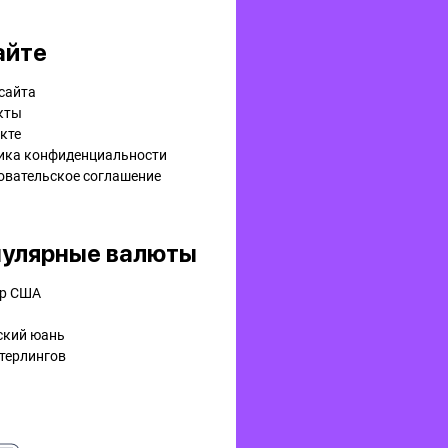
айте
сайта
кты
кте
ика конфиденциальности
овательское соглашение
улярные валюты
р США
ский юань
терлингов