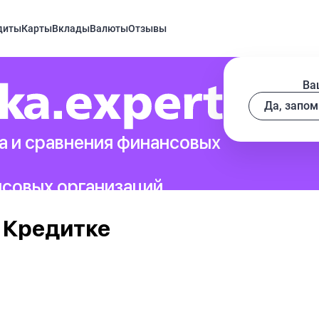
диты
Карты
Вклады
Валюты
Отзывы
Ва
Да, запом
а и сравнения финансовых
нсовых организаций.
 Кредитке