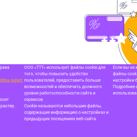
права
ООО «ТТТ» использует файлы cookie для
Если вы не 
того, чтобы повысить удобство
файлы cooki
ditka.expert
пользователей, предоставить больше
настройки 
возможностей и обеспечить должного
Подробнее 
уровня работоспособности сайта и
использов
осит
сервисов.
рактер.
Cookie называются небольшие файлы,
содержащие информацию о настройках и
предыдущих посещениях
веб-сайта.