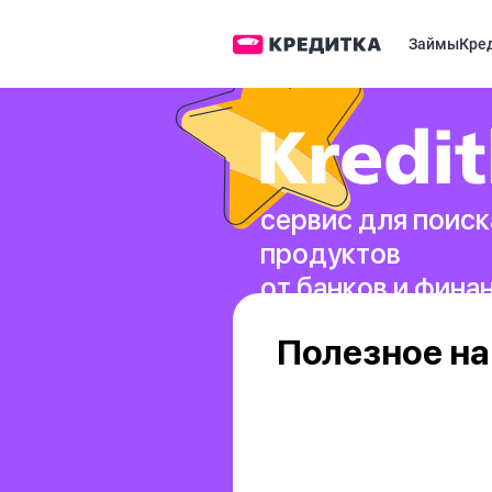
Займы
Кре
сервис для поиск
продуктов
от банков и фина
Полезное на