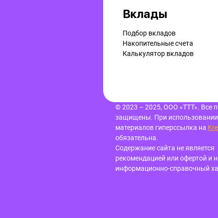
Вклады
Подбор вкладов
Накопительные счета
Калькулятор вкладов
© 2023 – 2025, ООО «ТТТ». Все 
защищены.
При использовании
материалов гиперссылка
на
Kre
обязательна.
Содержание сайта не является
рекомендацией или офертой и н
информационно-справочный ха