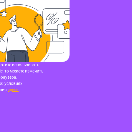
хотите использовать
e, то можете изменить
браузера.
об условиях
ания
здесь
.