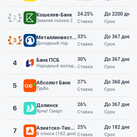
но внимательно изучайте
условия, потому что финальная
24.25%
До 2200 дней
Кошелев-Банк
процентная ставка может
Зимняя сказка 2
Ставка
Срок
отличаться от той, что вы
сначала увидите.
33%
До 367 дней
Металлинвестбанк
Доходный год
Ставка
Срок
30%
До 367 дней
Банк ПСБ
4
Народный вклад плюс
Ставка
Срок
27%
До 360 дней
Абсолют Банк
5
Турбо
Ставка
Срок
26%
До 367 дней
Долинск
6
Ярче! Смарт
Ставка
Срок
25%
До 182 дней
Азиатско-Тихоокеанский Банк
7
В плюсе (182 дня)
Ставка
Срок