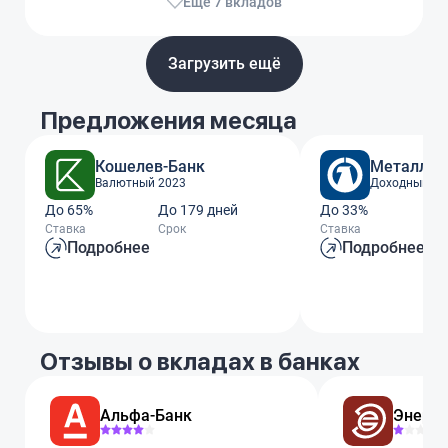
Еще 7 вкладов
Загрузить ещё
Предложения месяца
Кошелев-Банк
Металлин
Валютный 2023
Доходный го
До 65%
До 179 дней
До 33%
До
Ставка
Срок
Ставка
Ср
Подробнее
Подробнее
Отзывы о вкладах в банках
Альфа-Банк
Энерго