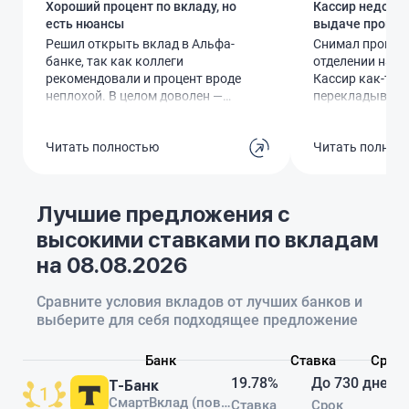
Хороший процент по вкладу, но
Кассир недодал
есть нюансы
выдаче процен
Решил открыть вклад в Альфа-
Снимал процент
банке, так как коллеги
отделении на К
рекомендовали и процент вроде
Кассир как-то 
неплохой. В целом доволен —
перекладывала д
условия прозрачные, проценты
я оказался в ми
начисляются, есть удобное
рублей. Обнаруж
Читать полностью
Читать полнос
приложение, где можно
когда уже выше
отслеживать прогнозируемую
Вернуться и чт
доходность.Но есть моменты:
оказалось бесп
процент зависит от срока и
неприятный опы
Лучшие предложения с
суммы, так что тот красивый 9%,
обслуживаюсь в
высокими ставками по вкладам
который меня привлёк, в итоге
после такого з
оказался ниже. В других банках
все счета.
на 08.08.2026
бывают похожие условия, но тут
хотя бы нет скрытых комиссий и
Сравните условия вкладов от лучших банков и
за приложение дополнительно
выберите для себя подходящее предложение
платить не надо, как в
Россельхозе.Оформление прошло
без проблем, доверие к банку у
Банк
Ставка
Срок
меня есть — зарплата раньше
19.78%
До 730 дней
Т-Банк
шла сюда, так что спокойно
СмартВклад (повышенная ставка)
Ставка
Срок
вложил. В целом всё нормально,