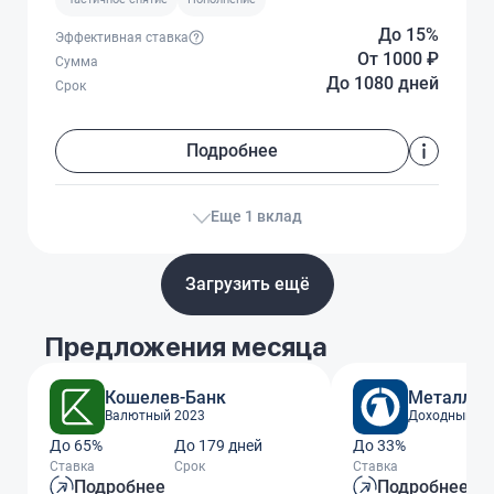
До 15%
Эффективная ставка
От 1000
₽
Сумма
До 1080 дней
Срок
Подробнее
Еще 1 вклад
Загрузить ещё
Предложения месяца
Кошелев-Банк
Металлин
Валютный 2023
Доходный го
До 65%
До 179 дней
До 33%
До
Ставка
Срок
Ставка
Ср
Подробнее
Подробнее