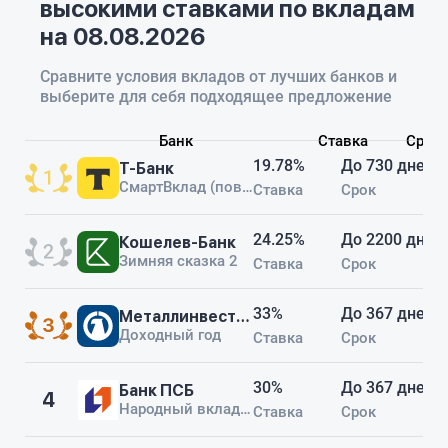
высокими ставками по вкладам
который меня привлёк, в итоге
после такого з
оказался ниже. В других банках
все счета.
на 08.08.2026
бывают похожие условия, но тут
хотя бы нет скрытых комиссий и
Сравните условия вкладов от лучших банков и
за приложение дополнительно
выберите для себя подходящее предложение
платить не надо, как в
Россельхозе.Оформление прошло
без проблем, доверие к банку у
Банк
Ставка
Срок
меня есть — зарплата раньше
19.78%
До 730 дней
Т-Банк
шла сюда, так что спокойно
СмартВклад (повышенная ставка)
Ставка
Срок
вложил. В целом всё нормально,
но внимательно изучайте
условия, потому что финальная
24.25%
До 2200 дней
Кошелев-Банк
процентная ставка может
Зимняя сказка 2
Ставка
Срок
отличаться от той, что вы
сначала увидите.
33%
До 367 дней
Металлинвестбанк
Доходный год
Ставка
Срок
30%
До 367 дней
Банк ПСБ
4
Народный вклад плюс
Ставка
Срок