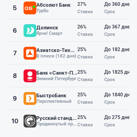
27%
До 360 дней
Абсолют Банк
5
Турбо
Ставка
Срок
26%
До 367 дней
Долинск
6
Ярче! Смарт
Ставка
Срок
25%
До 182 дней
Азиатско-Тихоокеанский Банк
7
В плюсе (182 дня)
Ставка
Срок
25%
До 1825 дней
Банк «Санкт-Петербург»
8
Зимний Петербург
Ставка
Срок
25%
До 1840 дней
БыстроБанк
9
Перспективный
Ставка
Срок
25%
До 275 дней
Русский стандарт
10
Продвинутый процент (275 дней)
Ставка
Срок