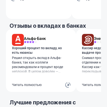
Отзывы о вкладах в банках
Альфа-Банк
Энерго
Хороший процент по вкладу, но
Кассир недодал
есть нюансы
выдаче процен
Решил открыть вклад в Альфа-
Снимал процент
банке, так как коллеги
отделении на К
рекомендовали и процент вроде
Кассир как-то 
неплохой. В целом доволен —
перекладывала д
условия прозрачные, проценты
я оказался в ми
начисляются, есть удобное
рублей. Обнаруж
Читать полностью
Читать полнос
приложение, где можно
когда уже выше
отслеживать прогнозируемую
Вернуться и чт
доходность.Но есть моменты:
оказалось бесп
процент зависит от срока и
неприятный опы
Лучшие предложения с
суммы, так что тот красивый 9%,
обслуживаюсь в