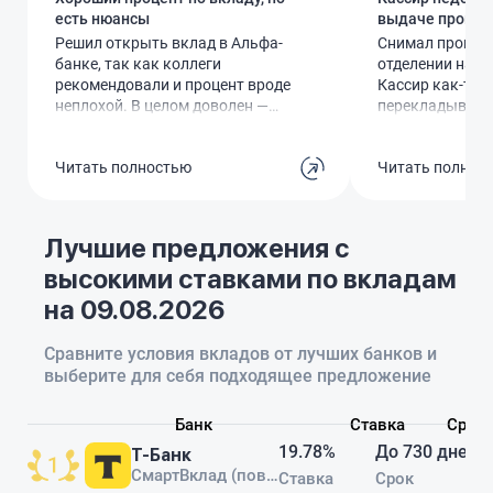
есть нюансы
выдаче процен
Решил открыть вклад в Альфа-
Снимал процент
банке, так как коллеги
отделении на К
рекомендовали и процент вроде
Кассир как-то 
неплохой. В целом доволен —
перекладывала д
условия прозрачные, проценты
я оказался в ми
начисляются, есть удобное
рублей. Обнаруж
Читать полностью
Читать полнос
приложение, где можно
когда уже выше
отслеживать прогнозируемую
Вернуться и чт
доходность.Но есть моменты:
оказалось бесп
процент зависит от срока и
неприятный опы
Лучшие предложения с
суммы, так что тот красивый 9%,
обслуживаюсь в
высокими ставками по вкладам
который меня привлёк, в итоге
после такого з
оказался ниже. В других банках
все счета.
на 09.08.2026
бывают похожие условия, но тут
хотя бы нет скрытых комиссий и
Сравните условия вкладов от лучших банков и
за приложение дополнительно
выберите для себя подходящее предложение
платить не надо, как в
Россельхозе.Оформление прошло
без проблем, доверие к банку у
Банк
Ставка
Срок
меня есть — зарплата раньше
19.78%
До 730 дней
Т-Банк
шла сюда, так что спокойно
СмартВклад (повышенная ставка)
Ставка
Срок
вложил. В целом всё нормально,