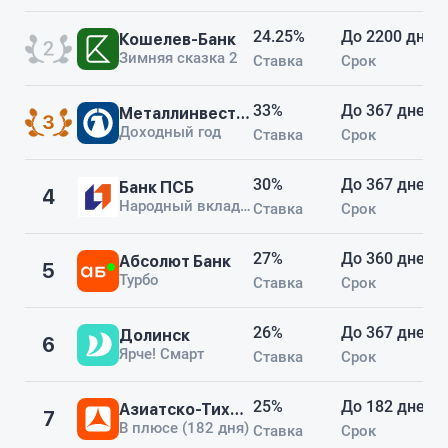
но внимательно изучайте
условия, потому что финальная
24.25%
До 2200 дней
Кошелев-Банк
процентная ставка может
Зимняя сказка 2
Ставка
Срок
отличаться от той, что вы
сначала увидите.
33%
До 367 дней
Металлинвестбанк
Доходный год
Ставка
Срок
30%
До 367 дней
Банк ПСБ
4
Народный вклад плюс
Ставка
Срок
27%
До 360 дней
Абсолют Банк
5
Турбо
Ставка
Срок
26%
До 367 дней
Долинск
6
Ярче! Смарт
Ставка
Срок
25%
До 182 дней
Азиатско-Тихоокеанский Банк
7
В плюсе (182 дня)
Ставка
Срок