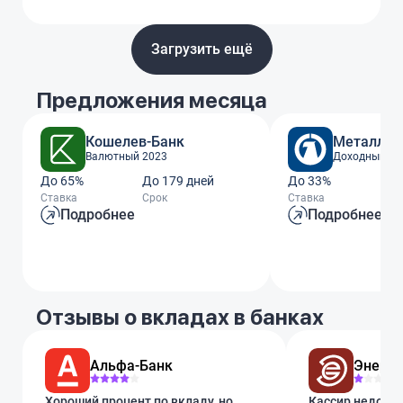
Загрузить ещё
Предложения месяца
Кошелев-Банк
Металлин
Валютный 2023
Доходный го
До 65%
До 179 дней
До 33%
До
Ставка
Срок
Ставка
Ср
Подробнее
Подробнее
Отзывы о вкладах в банках
Альфа-Банк
Энерго
Хороший процент по вкладу, но
Кассир недодал