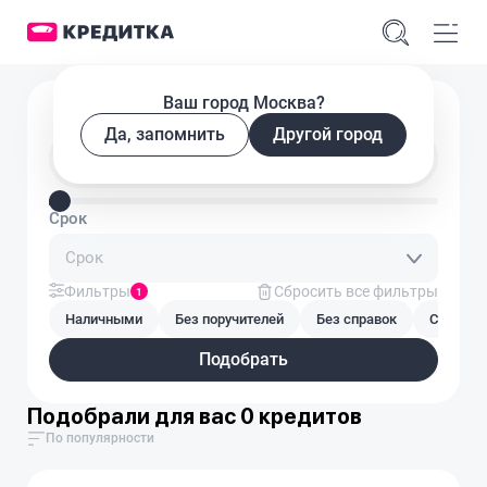
Ваш город Москва?
Подобрать кредит
Да, запомнить
Другой город
Введите сумму кредита
Срок
Срок
Фильтры
Сбросить все фильтры
1
Наличными
Без поручителей
Без справок
С плохой
Подобрать
Подобрали для вас 0 кредитов
По популярности