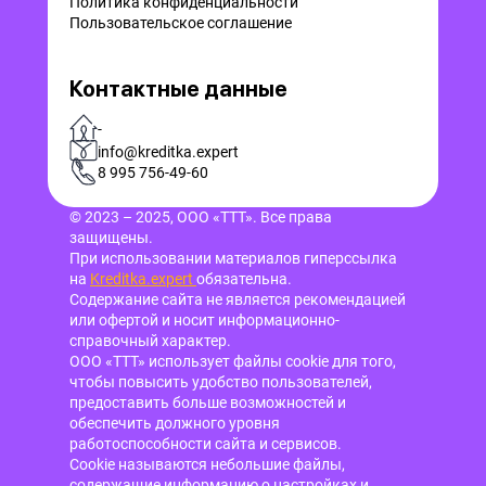
Политика конфиденциальности
Пользовательское соглашение
Контактные данные
-
info@kreditka.expert
8 995 756-49-60
© 2023 – 2025, ООО «ТТТ». Все права
защищены.
При использовании материалов гиперссылка
на
Kreditka.expert
обязательна.
Содержание сайта не является рекомендацией
или офертой и носит информационно-
справочный характер.
ООО «ТТТ» использует файлы cookie для того,
чтобы повысить удобство пользователей,
предоставить больше возможностей и
обеспечить должного уровня
работоспособности сайта и сервисов.
Cookie называются небольшие файлы,
содержащие информацию о настройках и