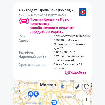
мало времени, но в ответ
это вообще не и
услышал, что «вы ещё не знаете,
отношение к кл
АО «Кредит Европа Банк (Россия)»
как спешу я». Такое отношение
возмутительно.
оттолкнуло, развернулся и ушел.
нервы – обходи
Лицензия N 3311 ОГРН 1037739326063
Премия Кредитка.Ру по
Жаль, процент по вкладу был
стороной!
количеству
хороший, но если так тут с
онлайн-заявок в сегменте
клиентами обращаются, то лучше
«Кредитные карты»
не связываться.
Сайт
https://www.crediteurope.ru/
Адрес
129090, г. Москва,
Олимпийский проспект,
дом 14
Телефон
8 800 700-77-57
Народный рейтинг
107 место по отзывам
пользователей
Средняя оценка
2.0 из 5 на основе 33
отзывов
Подробнее