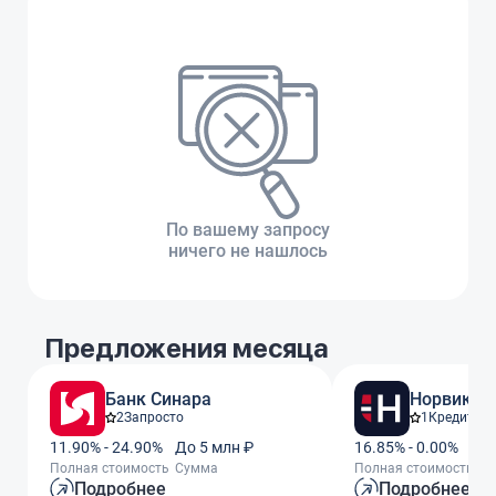
По вашему запросу
ничего не нашлось
Предложения месяца
Банк Синара
Норвик Б
2
Запросто
1
Кредит За
11.90% - 24.90%
До 5 млн ₽
16.85% - 0.00%
До
Полная стоимость
Сумма
Полная стоимость
С
Подробнее
Подробнее