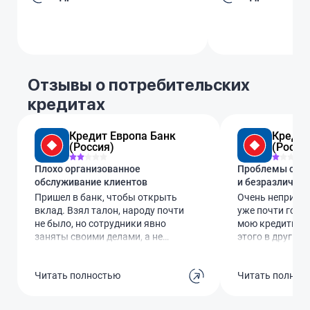
Отзывы о потребительских
кредитах
Кредит Европа Банк
Кредит
(Россия)
(Росси
Плохо организованное
Проблемы с кр
обслуживание клиентов
и безразличие 
Пришел в банк, чтобы открыть
Очень неприятн
вклад. Взял талон, народу почти
уже почти год 
не было, но сотрудники явно
мою кредитную 
заняты своими делами, а не
этого в других 
клиентами. Когда меня наконец
отказывают в л
пригласили, девушка-
Когда наконец 
Читать полностью
Читать полнос
операционист даже не
почему так, на
отвлеклась от разговора с
реакции ноль. 
коллегой. Я напомнил, что у меня
там просто отм