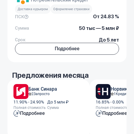
Доставка курьером
Оформление страховки
От 24.83 %
ПСК
Сумма
50 тыс — 5 млн ₽
Срок
До 5 лет
Подробнее
Предложения месяца
Банк Синара
Норвик Б
2
Запросто
1
Кредит За
11.90% - 24.90%
До 5 млн ₽
16.85% - 0.00%
До
Полная стоимость
Сумма
Полная стоимость
С
Подробнее
Подробнее