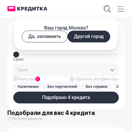
Ваш город Москва?
Подобрать кредит
Да, запомнить
Другой город
Введите сумму кредита
Срок
Срок
Фильтры
Сбросить все фильтры
1
Наличными
Без поручителей
Без справок
С плохой
Подобрано 4 кредита
Подобрали для вас 4 кредита
По популярности