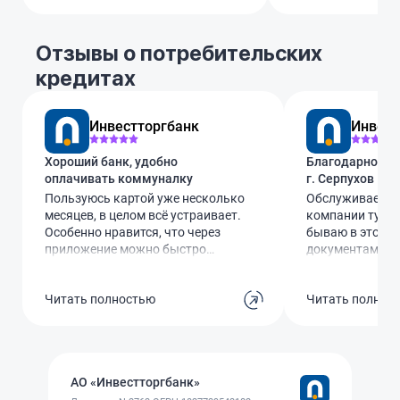
Отзывы о потребительских
кредитах
Инвестторгбанк
Инвест
Хороший банк, удобно
Благодарность 
оплачивать коммуналку
г. Серпухов
Пользуюсь картой уже несколько
Обслуживаем сч
месяцев, в целом всё устраивает.
компании тут, 
Особенно нравится, что через
бываю в этом о
приложение можно быстро
документам и в
оплатить ЖКХ, просто сохранив
Всегда очень п
реквизиты – не надо каждый раз
вежливое и до
Читать полностью
Читать полнос
вбивать всё заново. Ещё удобно,
обслуживание!!
что можно сканировать код, а не
онлайн кабинет
руками всё вводить. Мелочь, а
многое можно 
экономит время. Пока проблем с
телефону поддер
банком не возникало, все
заменит качест
АО «Инвестторгбанк»
платежи проходят без задержек.
общение!!