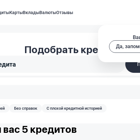
диты
Карты
Вклады
Валюты
Отзывы
Ва
Да, запом
Подобрать кредит
едита
лей
Без справок
С плохой кредитной историей
 вас 5 кредитов