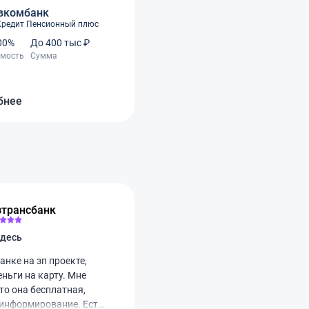
вкомбанк
Кредит Пенсионный плюс
.00%
До 400 тыс ₽
имость
Сумма
бнее
зтрансбанк
здесь
анке на зп проекте,
ньги на карту. Мне
то она бесплатная,
информирование. Есть