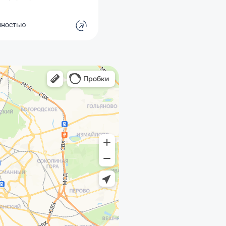
тегории на месяц дают
е адекватные, причем
лностью
ория всегда какая-то
нная под сезон, в
 канцелярские товары,
ени спорттовары и тд.
средний краснодарец
имита хватает кэшбэка