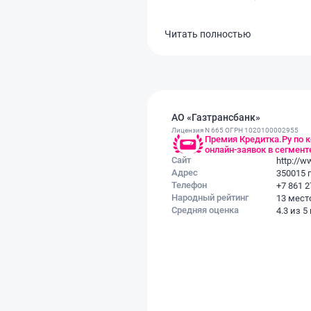
везет тьфу-тьфу-тьфу, также
оформляли лизинг. Недорого
Читать полностью
взять ячейку для проведения
сделок с гарантией. 3 от меня.
АО «Газтрансбанк»
Лицензия N 665 ОГРН 1020100002955
Премия Кредитка.Ру по 
онлайн-заявок в сегмен
Сайт
http://w
Адрес
350015 г
Телефон
+7 861 2
Народный рейтинг
13 мест
Средняя оценка
4.3 из 5