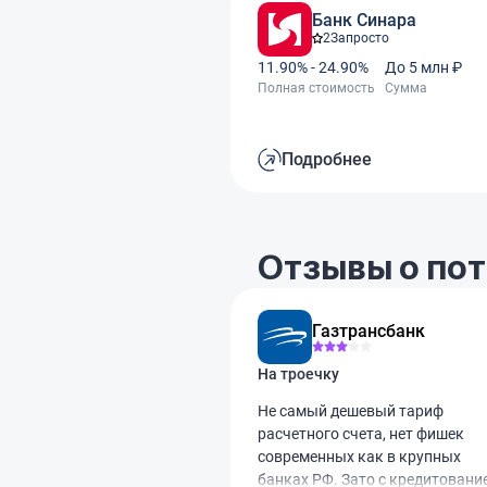
Банк Синара
2
Запросто
11.90% - 24.90%
До 5 млн ₽
Полная стоимость
Сумма
Подробнее
Отзывы о по
Газтрансбанк
На троечку
Не самый дешевый тариф
расчетного счета, нет фишек
современных как в крупных
банках РФ. Зато с кредитовани