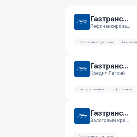
Газтрансбанк
Рефинансирование
Оформление страховки
Без обесп
Газтрансбанк
Кредит Легкий
Быстрое решение
Оформление ст
Газтрансбанк
Залоговый кредит
Оформление страховки