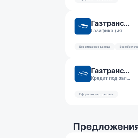
Газтрансбанк
Газификация
Без справок о доходе
Без обеспеч
Газтрансбанк
Кредит под залог автомобиля
Оформление страховки
Предложения