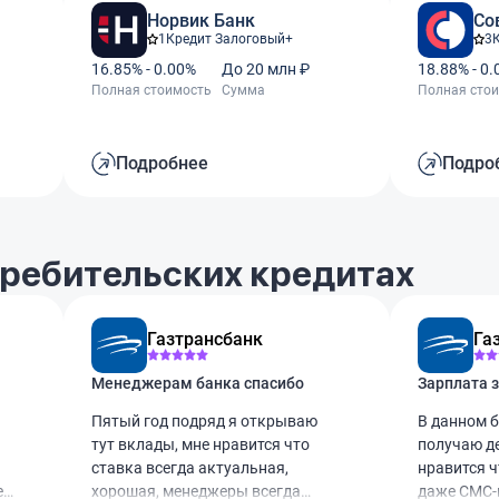
Норвик Банк
Со
1
Кредит Залоговый+
3
16.85% - 0.00%
До 20 млн ₽
18.88% - 0
Полная стоимость
Сумма
Полная сто
Подробнее
Подро
требительских кредитах
Газтрансбанк
Га
Менеджерам банка спасибо
Зарплата 
Пятый год подряд я открываю
В данном б
тут вклады, мне нравится что
получаю де
ставка всегда актуальная,
нравится ч
ем
хорошая, менеджеры всегда
даже СМС-