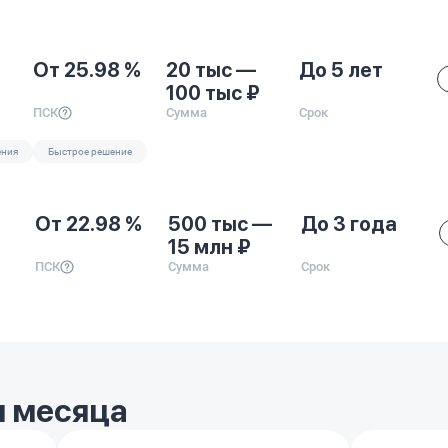
От 25.98 %
20 тыс —
До 5 лет
100 тыс ₽
ПСК
Сумма
Срок
ения
Быстрое решение
От 22.98 %
500 тыс —
До 3 года
15 млн ₽
ПСК
Сумма
Срок
 месяца