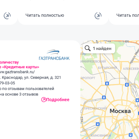
подскажут по какой программе
кэшбэк, ка
выгоднее открываться, все
более мене
Читать полностью
Читать по
платные услуги по просьбе сразу
одна катег
отключают, молодцы!
востребова
конце лета
в конце ос
Трачу как 
поэтому л
количеству
те «Кредитные карты»
ww.gaztransbank.ru/
. Краснодар, ул. Северная, д. 321
79-03-05
о по отзывам пользователей
 на основе 3 отзывов
Подробнее