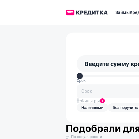
Займы
Кре
Введите сумму кр
Срок
Срок
Фильтры
1
Наличными
Без поручите
Подобрали для
По популярности