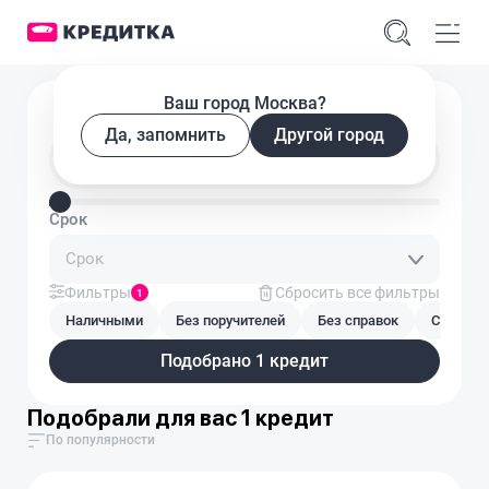
Ваш город Москва?
Подобрать кредит
Да, запомнить
Другой город
Введите сумму кредита
Срок
Срок
Фильтры
Сбросить все фильтры
1
Наличными
Без поручителей
Без справок
С плохой
Подобрано 1 кредит
Подобрали для вас 1 кредит
По популярности