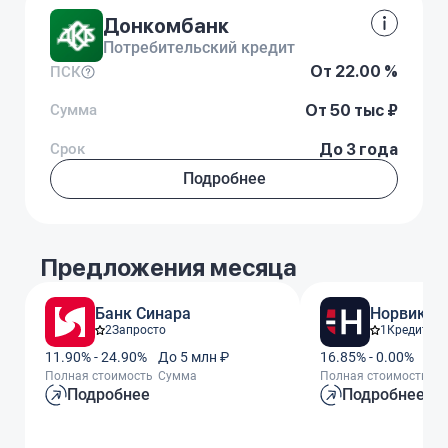
Донкомбанк
Потребительский кредит
От 22.00 %
ПСК
Сумма
От 50 тыс ₽
Срок
До 3 года
Подробнее
Предложения месяца
Банк Синара
Норвик Б
2
Запросто
1
Кредит За
11.90% - 24.90%
До 5 млн ₽
16.85% - 0.00%
До
Полная стоимость
Сумма
Полная стоимость
С
Подробнее
Подробнее