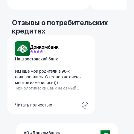
Отзывы о потребительских
кредитах
Донкомбанк
Наш ростовский банк
Им еще мои родители в 90-х
пользовались. С тех пор не очень
многое изменилось)))
Технологически банк не самый
продвинутый. НО, сотрудницы
моего отделения на Нагибина,
Читать полностью
очень приятные люди) На том и
держимся) Зарплатка у меня тут
АО «Донкомбанк»