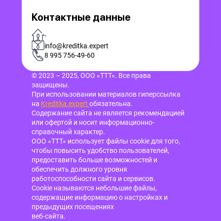
Контактные данные
-
info@kreditka.expert
8 995 756-49-60
© 2023 – 2025, ООО «ТТТ». Все права
защищены.
При использовании материалов гиперссылка
на
Kreditka.expert
обязательна.
Содержание сайта не является рекомендацией
или офертой и носит информационно-
справочный характер.
ООО «ТТТ» использует файлы cookie для того,
чтобы повысить удобство пользователей,
предоставить больше возможностей и
обеспечить должного уровня
работоспособности сайта и сервисов.
Cookie называются небольшие файлы,
содержащие информацию о настройках и
предыдущих посещениях
веб-сайта.