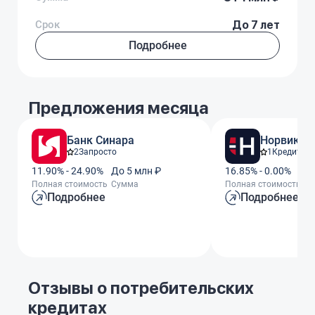
Срок
До 7 лет
Подробнее
Предложения месяца
Банк Синара
Норвик Б
2
Запросто
1
Кредит За
11.90% - 24.90%
До 5 млн ₽
16.85% - 0.00%
До
Полная стоимость
Сумма
Полная стоимость
С
Подробнее
Подробнее
Отзывы о потребительских
кредитах