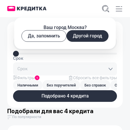
Ваш город Москва?
Подобрать кредит
Да, запомнить
Другой город
Введите сумму кредита
Срок
Срок
Фильтры
Сбросить все фильтры
1
Наличными
Без поручителей
Без справок
С плохой
Подобрано 4 кредита
Подобрали для вас 4 кредита
По популярности