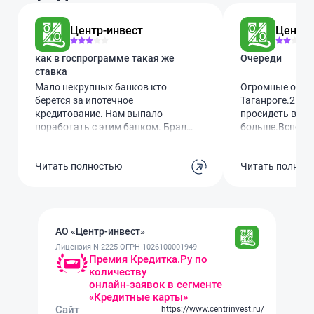
Центр-инвест
Центр-
как в госпрограмме такая же
Очереди
ставка
Мало некрупных банков кто
Огромные очере
берется за ипотечное
Таганроге.2 ча
кредитование. Нам выпало
просидеть в о
поработать с этим банком. Брали
больше.Вспоми
ипотеку по льготной программе.
поликлиники ле
С документами не было проблем,
живая очередь 
Читать полностью
Читать полнос
ставка тоже четко как и описано
сиди до посинен
в гос программе. Но минус был в
дворе,сделайте 
оценке жилья. Почему-то не было
нибудь!!У меня 
выбора оценщиков и нельзя
часами в банке
было нанять аккредитованных,
АО «Центр-инвест»
они как-то сами выставили
оценщика и того мы долго ждали,
Лицензия N 2225 ОГРН 1026100001949
Премия Кредитка.Ру по
и потом еще решение и
количеству
документы... Долго. В Домклике
онлайн-заявок в сегменте
помню у тети все было проще.
«Кредитные карты»
Сайт
https://www.centrinvest.ru/