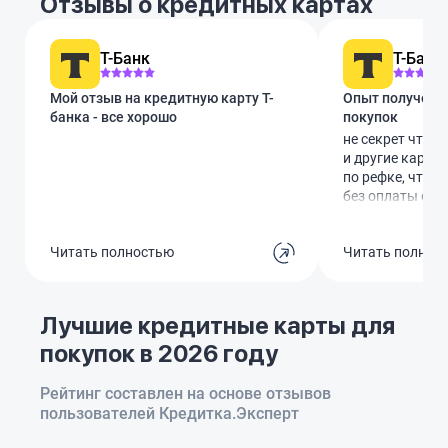
Отзывы о кредитных картах
Т-Банк
Т-Банк
Мой отзыв на кредитную карту Т-
Опыт получени
банка - все хорошо
покупок
не секрет что 
и другие карты
по рефке, что я 
без оплаты обс
Доставку сдела
после заявки ср
Читать полностью
Читать полнос
картхолдере кар
Слышал что тол
дают но видимо
подарок курьер
Лучшие кредитные карты для
карту но я отк
покупок в 2026 году
Первые покупк
списали плату 
Через чат сотр
Рейтинг составлен на основе отзывов
пожалели и вер
пользователей Кредитка.Эксперт
я отключл опов
Повышенный % 