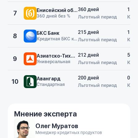
360 дней
1 00
Енисейский объединенный Банк
7
360 дней без %
Льготный период
Кред
215 дней
1 00
БКС Банк
8
Кредитная БКС карта 215 дней
Льготный период
Кред
212 дней
500 
Азиатско-Тихоокеанский Банк
9
Универсальная
Льготный период
Кред
200 дней
0 ₽
Авангард
10
Стандартная
Льготный период
Кред
Мнение эксперта
Олег Муратов
Менеджер кредитных продуктов