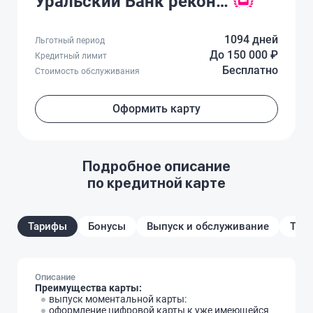
Уральский Банк реконструкции и развития
1094 дней
Льготный период
До 150 000 ₽
Кредитный лимит
Бесплатно
Стоимость обслуживания
Оформить карту
Подробное описание
по кредитной карте
Тарифы
Бонусы
Выпуск и обслуживание
Треб
Описание
Преимущества карты:
выпуск моментальной карты:
оформление цифровой карты к уже имеющейся