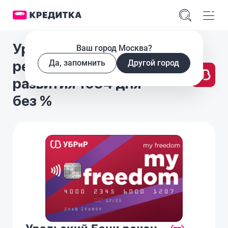
Уральский Банк
Ваш город Москва?
реконструкции и
Да, запомнить
Другой город
развития 1094 дня
без %