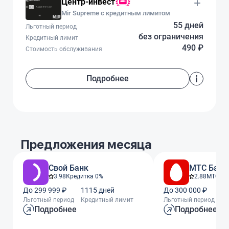
Центр-инвест
Mir Supreme с кредитным лимитом
55 дней
Льготный период
без ограничения
Кредитный лимит
490 ₽
Стоимость обслуживания
Подробнее
Предложения месяца
Свой Банк
МТС Банк
3.98
Кредитка 0%
2.88
МТС Ze
До 299 999 ₽
1115 дней
До 300 000 ₽
11
Льготный период
Кредитный лимит
Льготный период
Кр
Подробнее
Подробнее