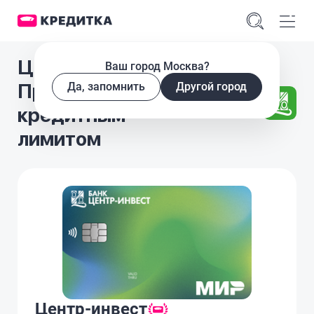
Центр-инвест
Ваш город Москва?
Продвинутая с
Да, запомнить
Другой город
кредитным
лимитом
Центр-инвест