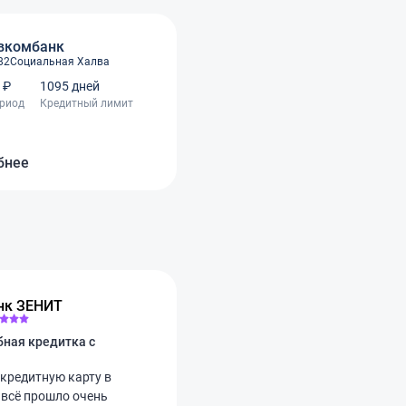
вкомбанк
82
Социальная Халва
 ₽
1095 дней
ериод
Кредитный лимит
бнее
нк ЗЕНИТ
бная кредитка с
кредитную карту в
 всё прошло очень