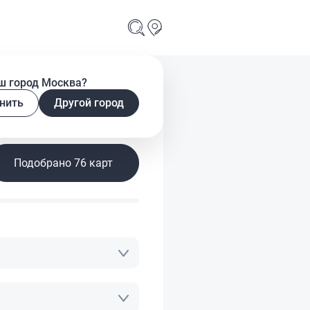
ш город Москва?
нить
Другой город
у
Подобрано 76 карт