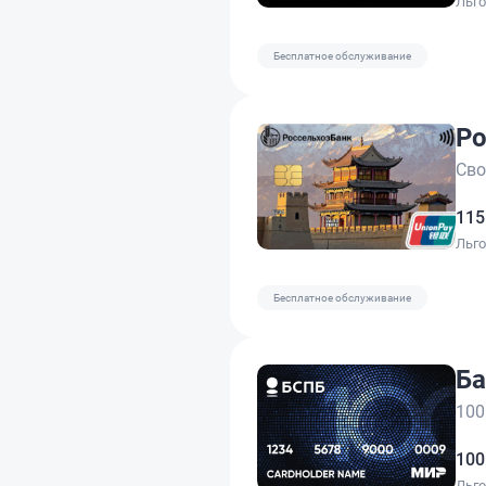
Льг
Бесплатное обслуживание
Ро
Сво
115
Льг
Бесплатное обслуживание
Ба
100
100
Льг