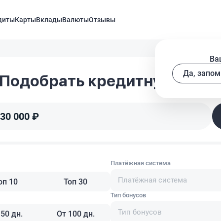
диты
Карты
Вклады
Валюты
Отзывы
Ва
Да, запом
Подобрать кредитную карт
30 000 ₽
Платёжная система
Платёжная система
оп 10
Топ 30
Тип бонусов
Тип бонусов
 50 дн.
От 100 дн.