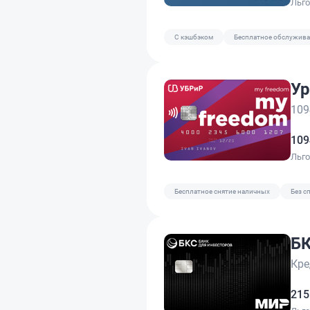
Льг
C кэшбэком
Бесплатное обслужив
109
109
Льг
Бесплатное снятие наличных
Без с
БК
Кре
215