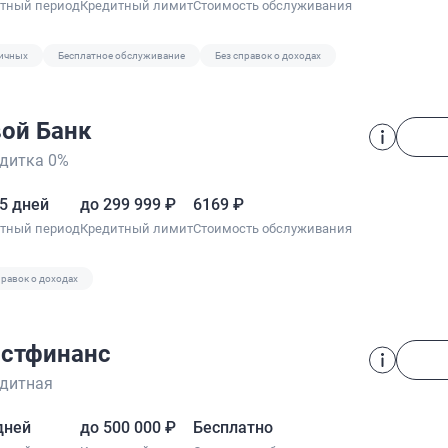
отный период
Кредитный лимит
Стоимость обслуживания
личных
Бесплатное обслуживание
Без справок о доходах
ой Банк
дитка 0%
5 дней
до 299 999 ₽
6169 ₽
отный период
Кредитный лимит
Стоимость обслуживания
правок о доходах
стфинанс
дитная
дней
до 500 000 ₽
Бесплатно