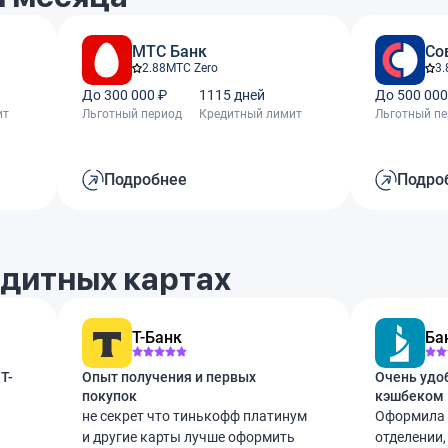
МТС Банк
Со
2.88
МТС Zero
3.
До 300 000 ₽
1115 дней
До 500 000
ит
Льготный период
Кредитный лимит
Льготный п
Подробнее
Подро
едитных картах
Т-Банк
Ба
Т-
Опыт получения и первых
Очень удо
покупок
кэшбеком
не секрет что тинькофф платинум
Оформила 
и другие карты лучше оформить
отделении,