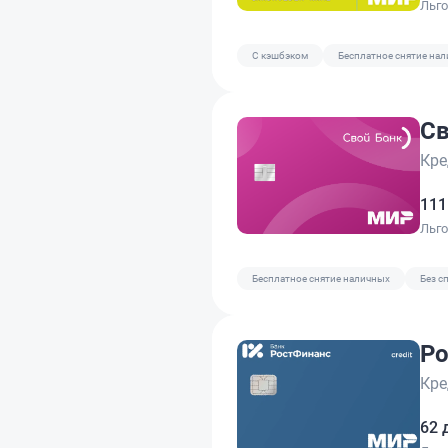
Льг
C кэшбэком
Бесплатное снятие на
Св
Кре
111
Льг
Бесплатное снятие наличных
Без с
Ро
Кре
62 