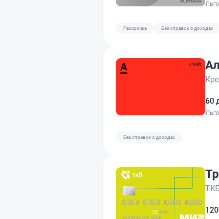
Льг
Рассрочка
Без справок о доходах
Ал
Кре
60 
Льг
Без справок о доходах
Тр
ТКБ
120