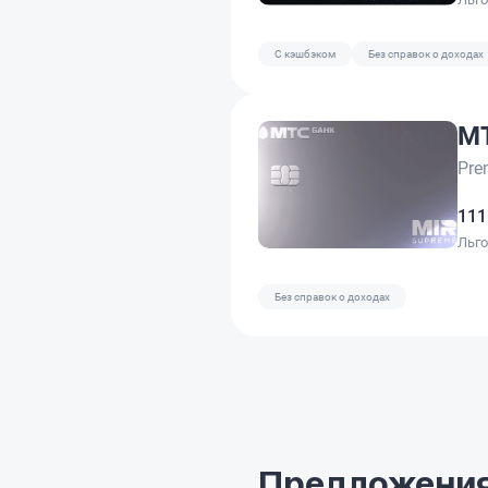
C кэшбэком
Без справок о доходах
М
Pre
111
Льг
Без справок о доходах
Предложения