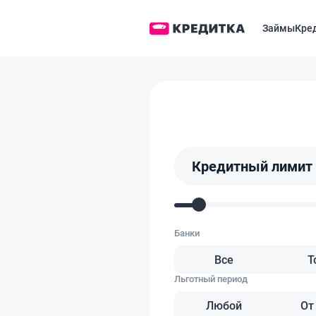
Займы
Кре
Кредитный лимит 
Банки
Все
Т
Льготный период
Любой
От