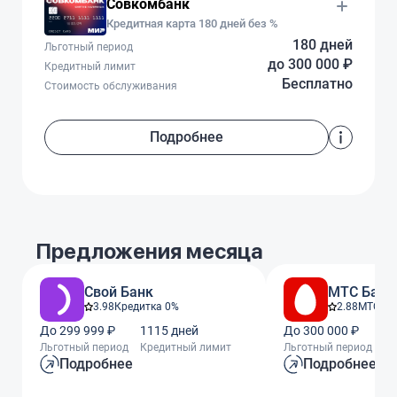
Совкомбанк
Кредитная карта 180 дней без %
180 дней
Льготный период
до 300 000 ₽
Кредитный лимит
Бесплатно
Стоимость обслуживания
Подробнее
Предложения месяца
Свой Банк
МТС Банк
3.98
Кредитка 0%
2.88
МТС Ze
До 299 999 ₽
1115 дней
До 300 000 ₽
11
Льготный период
Кредитный лимит
Льготный период
Кр
Подробнее
Подробнее