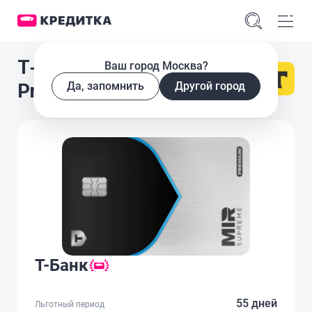
Т-Банк All Airlines
Ваш город Москва?
Premium
Да, запомнить
Другой город
Т-Банк
55 дней
Льготный период