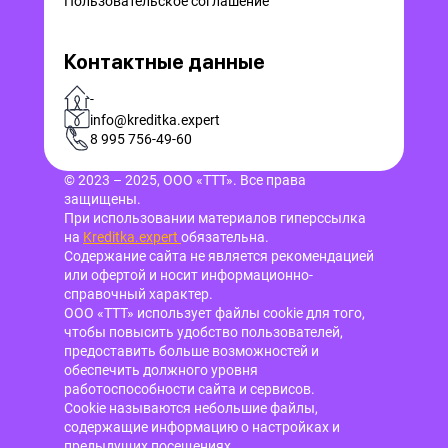
Пользовательское соглашение
Контактные данные
-
info@kreditka.expert
8 995 756-49-60
© 2023 – 2025, ООО «ТТТ». Все права
защищены.
При использовании материалов гиперссылка
на
Kreditka.expert
обязательна.
Содержание сайта не является рекомендацией
или офертой и носит информационно-
справочный характер.
ООО «ТТТ» использует файлы cookie для того,
чтобы повысить удобство пользователей,
предоставить больше возможностей и
обеспечить должного уровня
работоспособности сайта и сервисов.
Cookie называются небольшие файлы,
содержащие информацию о настройках и
предыдущих посещениях