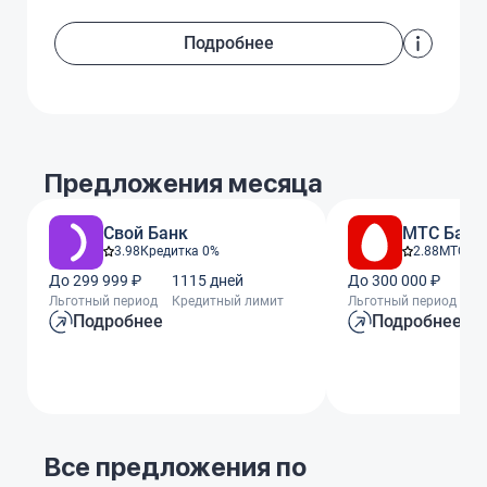
Подробнее
Предложения месяца
Свой Банк
МТС Банк
3.98
Кредитка 0%
2.88
МТС Ze
До 299 999 ₽
1115 дней
До 300 000 ₽
11
Льготный период
Кредитный лимит
Льготный период
Кр
Подробнее
Подробнее
Все предложения по