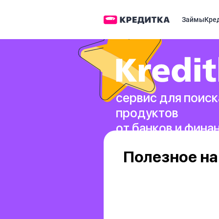
Займы
Кре
сервис для поиск
продуктов
от банков и фина
Полезное на