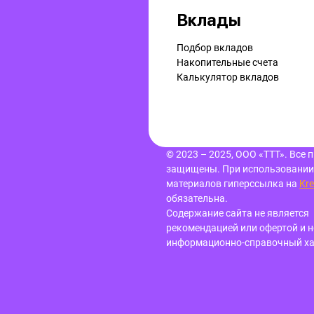
Вклады
Подбор вкладов
Накопительные счета
Калькулятор вкладов
© 2023 – 2025, ООО «ТТТ». Все 
защищены.
При использовании
материалов гиперссылка
на
Kre
обязательна.
Содержание сайта не является
рекомендацией или офертой и н
информационно-справочный ха