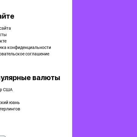
айте
сайта
кты
кте
ика конфиденциальности
овательское соглашение
улярные валюты
р США
ский юань
терлингов