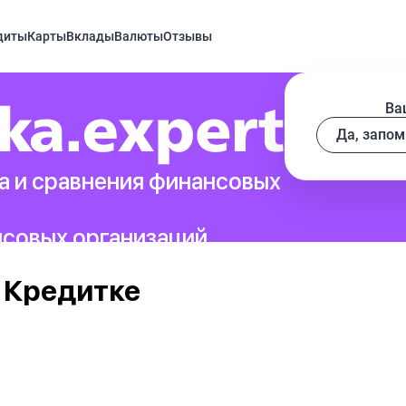
диты
Карты
Вклады
Валюты
Отзывы
Ва
Да, запом
а и сравнения финансовых
нсовых организаций.
 Кредитке