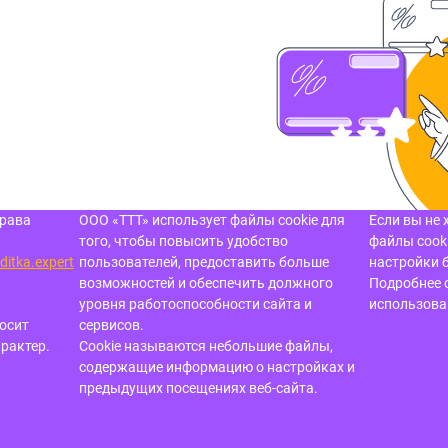
права
ООО «ТТТ» использует файлы cookie для
Если вы не 
того, чтобы повысить удобство
файлы cooki
ditka.expert
пользователей, предоставить больше
настройки 
возможностей и обеспечить должного
Подробнее 
уровня работоспособности сайта и
использов
осит
сервисов.
рактер.
Cookie называются небольшие файлы,
содержащие информацию о настройках и
предыдущих посещениях
веб-сайта.