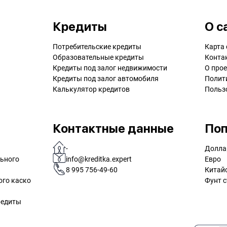
Кредиты
О с
Потребительские кредиты
Карта 
Образовательные кредиты
Конта
Кредиты под залог недвижимости
О прое
Кредиты под залог автомобиля
Полит
Калькулятор кредитов
Польз
Контактные данные
Поп
-
Долла
льного
info@kreditka.expert
Евро
8 995 756-49-60
Китай
ого каско
Фунт с
редиты