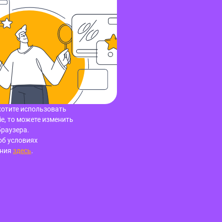
хотите использовать
e, то можете изменить
браузера.
об условиях
ания
здесь
.