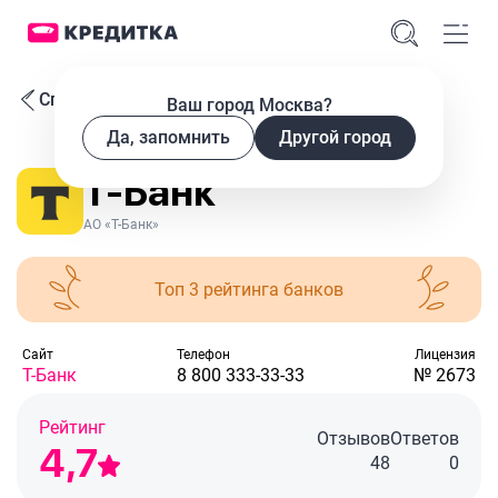
Список банков
Ваш город Москва?
Да, запомнить
Другой город
Т-Банк
АО «Т-Банк»
Топ 3 рейтинга банков
Cайт
Телефон
Лицензия
Т-Банк
8 800 333-33-33
№ 2673
Рейтинг
Отзывов
Ответов
4,7
48
0