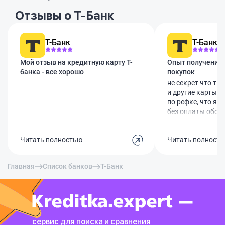
Отзывы о Т-Банк
Т-Банк
Т-Банк
Мой отзыв на кредитную карту Т-
Опыт получения 
банка - все хорошо
покупок
не секрет что т
и другие карты 
по рефке, что я и
без оплаты обсл
Доставку сделал
после заявки сра
Читать полностью
Читать полност
картхолдере карт
Слышал что толь
дают но видимо м
Главная
Список банков
Т-Банк
подарок курьер х
карту но я отказ
Первые покупки 
списали плату з
Через чат сотру
пожалели и верн
сервис для поиска и сравнения