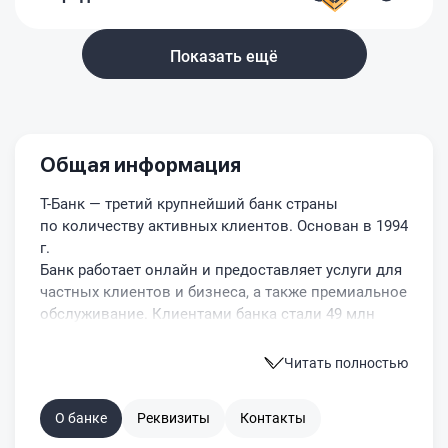
Показать ещё
Общая информация
Т-Банк
— третий крупнейший банк страны
по количеству активных клиентов. О
снован в 1994
г.
Банк работает онлайн и предоставляет услуги для
частных клиентов и бизнеса, а также премиальное
обслуживание. Клиентами банка стали 49 млн
человек по всей России.
Т-Банк предоставляет различные
Читать полностью
сервисы: подписка Pro, рассрочка, ж/д и
авиабилеты, отели, туры, доставка продуктов,
О банке
Реквизиты
Контакты
кино, салоны красоты, рестораны и др.
Рейтинги