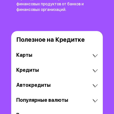
я отключл опове
финансовых продуктов
от банков и
Повышенный % б
финансовых организаций.
работает, на янд
мвидео проверен
отлично. Карту м
рекомендовать
Полезное на Кредитке
Карты
Кредиты
Автокредиты
Популярные валюты