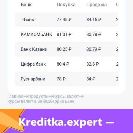
ведитесь, раскручивают по
Банк
Покупка
Продажа
Обновл
мелочам, а потом обвиняют в
плохой кредитной истории и
требуют доплаты!
Т-Банк
77.45 ₽
84.15 ₽
2025-06-
КАМКОМБАНК
81.01 ₽
80.78 ₽
2025-06-
Банк Казани
80.25 ₽
80.79 ₽
2025-06-
Цифра банк
80.4 ₽
82.6 ₽
2025-06-
Руснарбанк
78 ₽
84 ₽
2025-06-
Главная
Продукты
Курсы валют
Курсы валют в Вайлдберриз Банк