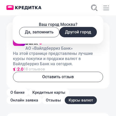
Ваш город Москва?
Лицензия № 841
Да, запомнить
Другой город
Курсы валют в Вайлдберриз
Банк
АО «Вайлдберриз Банк»
На этой странице представлены лучшие
курсы покупки и продажи валют в
Вайлдберриз Банк на сегодня.
2.0
18 отзывов
Оставить отзыв
О банке
Кредитные карты
Онлайн заявка
Отзывы
Курсы валют