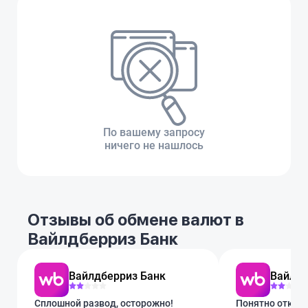
По вашему запросу
ничего не нашлось
Отзывы об обмене валют в
Вайлдберриз Банк
Вайлдберриз Банк
Вайлдб
Сплошной развод, осторожно!
Понятно откуда