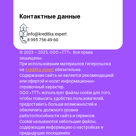
Контактные данные
-
info@kreditka.expert
8 995 756-49-60
© 2023 – 2025, ООО «ТТТ». Все права
защищены.
При использовании материалов гиперссылка
на
Kreditka.expert
обязательна.
Содержание сайта не является рекомендацией
или офертой и носит информационно-
справочный характер.
ООО «ТТТ» использует файлы cookie для того,
чтобы повысить удобство пользователей,
предоставить больше возможностей и
обеспечить должного уровня
работоспособности сайта и сервисов.
Cookie называются небольшие файлы,
содержащие информацию о настройках и
предыдущих посещениях