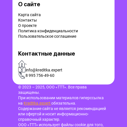
О сайте
Карта сайта
Контакты
О проекте
Политика конфиденциальности
Пользовательское соглашение
Контактные данные
-
info@kreditka.expert
8 995 756-49-60
© 2023 – 2025, ООО «ТТТ». Все права
защищены.
При использовании материалов гиперссылка
на
Kreditka.expert
обязательна.
Содержание сайта не является рекомендацией
или офертой и носит информационно-
справочный характер.
ООО «ТТТ» использует файлы cookie для того,