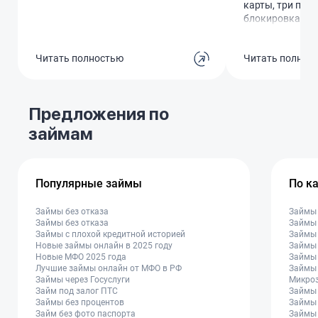
карты, три поп
блокировка. Пр
думал, помогут.
предложили за 
Читать полностью
Читать полнос
дополнительны
Естественно, не
начинается сам
говорят, что ка
Предложения по
перевыпускать,
200 рублей. Хот
займам
руках, паспорт т
платите. Такое 
клиентов прос
деньги на бес
Популярные займы
По к
услугах. В под
ответ банальный
Займы без отказа
Займы
такие тарифы. 
Займы без отказа
Займы 
ужасный, нико
Займы с плохой кредитной историей
Займы 
Новые займы онлайн в 2025 году
Займы 
связываться!
Новые МФО 2025 года
Займы 
Лучшие займы онлайн от МФО в РФ
Займы 
Займы через Госуслуги
Микроз
Займ под залог ПТС
Займы
Займы без процентов
Займы 
Займ без фото паспорта
Займы 