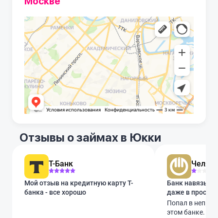
Москве
Отзывы о займах в Юкки
Т-Банк
Челяби
Мой отзыв на кредитную карту Т-
Банк навязывае
банка - все хорошо
даже в простых
Попал в неприя
этом банке. За