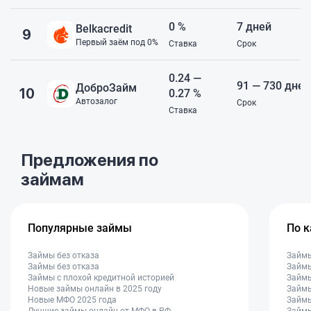
0 %
7 дней
Belkacredit
9
Первый заём под 0%
Ставка
Срок
0.24 —
91 — 730 дней
ДоброЗайм
10
0.27 %
Автозалог
Срок
Ставка
Предложения по
займам
Популярные займы
По 
Займы без отказа
Займ
Займы без отказа
Займы
Займы с плохой кредитной историей
Займы
Новые займы онлайн в 2025 году
Займы
Новые МФО 2025 года
Займы