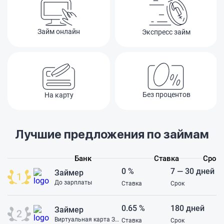
платите. Такое чу
клиентов просто
деньги на бессм
Займ онлайн
Экспресс займ
услугах. В подде
ответ банальный,
такие тарифы. С
ужасный, никому
связываться!
Без процентов
На карту
Лучшие предложения по займам
Банк
Ставка
Срок
0 %
7 — 30 дней
Займер
До зарплаты
Ставка
Срок
0.65 %
180 дней
Займер
Виртуальная карта Займер
Ставка
Срок