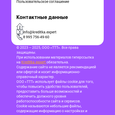
Пользовательское соглашение
Контактные данные
-
info@kreditka.expert
8 995 756-49-60
© 2023 – 2025, ООО «ТТТ». Все права
защищены.
При использовании материалов гиперссылка
на
Kreditka.expert
обязательна.
Содержание сайта не является рекомендацией
или офертой и носит информационно-
справочный характер.
ООО «ТТТ» использует файлы cookie для того,
чтобы повысить удобство пользователей,
предоставить больше возможностей и
обеспечить должного уровня
работоспособности сайта и сервисов.
Cookie называются небольшие файлы,
содержащие информацию о настройках и