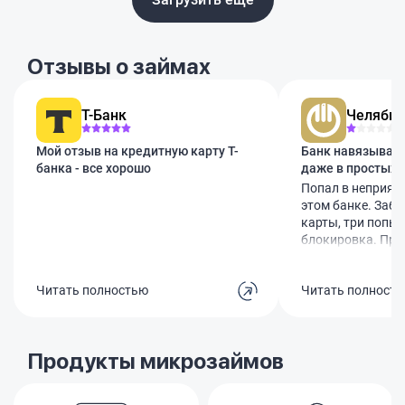
Отзывы о займах
Т-Банк
Челябин
Мой отзыв на кредитную карту Т-
Банк навязывает
банка - все хорошо
даже в простых 
Попал в неприят
этом банке. Заб
карты, три попыт
блокировка. При
думал, помогут. 
предложили за 50
Читать полностью
Читать полност
дополнительные 
Естественно, не 
начинается само
говорят, что кар
Продукты микрозаймов
перевыпускать, и
200 рублей. Хотя
руках, паспорт то