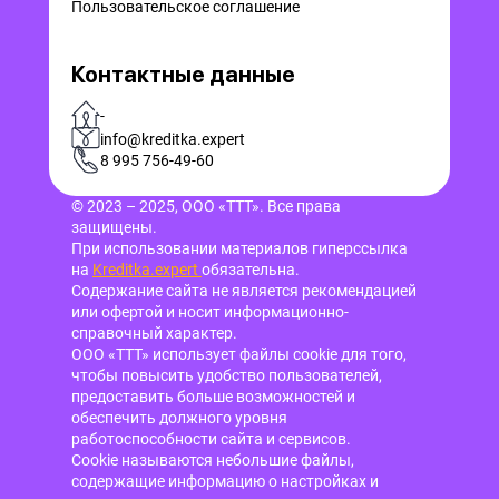
Пользовательское соглашение
Контактные данные
-
info@kreditka.expert
8 995 756-49-60
© 2023 – 2025, ООО «ТТТ». Все права
защищены.
При использовании материалов гиперссылка
на
Kreditka.expert
обязательна.
Содержание сайта не является рекомендацией
или офертой и носит информационно-
справочный характер.
ООО «ТТТ» использует файлы cookie для того,
чтобы повысить удобство пользователей,
предоставить больше возможностей и
обеспечить должного уровня
работоспособности сайта и сервисов.
Cookie называются небольшие файлы,
содержащие информацию о настройках и