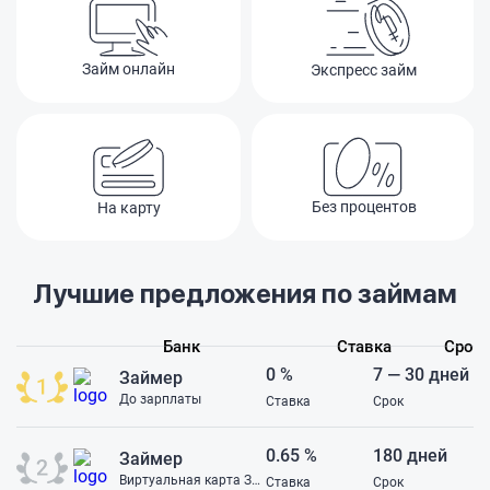
платите. Такое чу
клиентов просто
деньги на бессм
Займ онлайн
Экспресс займ
услугах. В подде
ответ банальный,
такие тарифы. С
ужасный, никому
связываться!
Без процентов
На карту
Лучшие предложения по займам
Банк
Ставка
Срок
0 %
7 — 30 дней
Займер
До зарплаты
Ставка
Срок
0.65 %
180 дней
Займер
Виртуальная карта Займер
Ставка
Срок