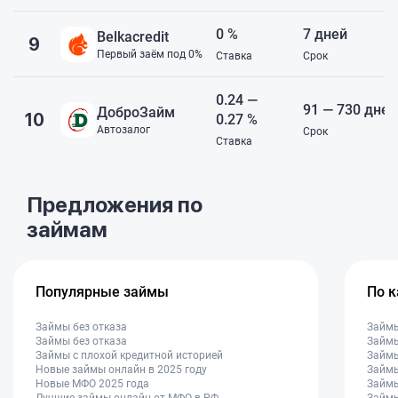
0 %
7 дней
Belkacredit
9
Первый заём под 0%
Ставка
Срок
0.24 —
91 — 730 дней
ДоброЗайм
10
0.27 %
Автозалог
Срок
Ставка
Предложения по
займам
Популярные займы
По 
Займы без отказа
Займ
Займы без отказа
Займы
Займы с плохой кредитной историей
Займы
Новые займы онлайн в 2025 году
Займы
Новые МФО 2025 года
Займы