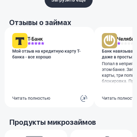
Отзывы о займах
Т-Банк
Челябин
Мой отзыв на кредитную карту Т-
Банк навязывает
банка - все хорошо
даже в простых 
Попал в неприят
этом банке. Заб
карты, три попыт
блокировка. При
думал, помогут. 
предложили за 50
Читать полностью
Читать полност
дополнительные 
Естественно, не 
начинается само
говорят, что кар
Продукты микрозаймов
перевыпускать, и
200 рублей. Хотя
руках, паспорт то