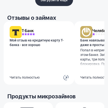
Отзывы о займах
Т-Банк
Челябин
Мой отзыв на кредитную карту Т-
Банк навязывает
банка - все хорошо
даже в простых 
Попал в неприят
этом банке. Заб
карты, три попыт
блокировка. При
думал, помогут. 
предложили за 50
Читать полностью
Читать полност
дополнительные 
Естественно, не 
начинается само
говорят, что кар
Продукты микрозаймов
перевыпускать, и
200 рублей. Хотя
руках, паспорт то