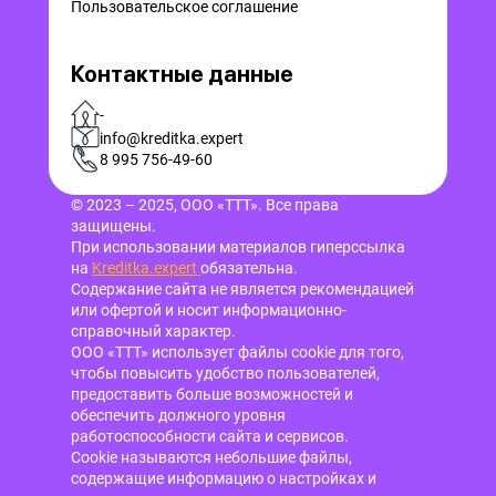
Пользовательское соглашение
Контактные данные
-
info@kreditka.expert
8 995 756-49-60
© 2023 – 2025, ООО «ТТТ». Все права
защищены.
При использовании материалов гиперссылка
на
Kreditka.expert
обязательна.
Содержание сайта не является рекомендацией
или офертой и носит информационно-
справочный характер.
ООО «ТТТ» использует файлы cookie для того,
чтобы повысить удобство пользователей,
предоставить больше возможностей и
обеспечить должного уровня
работоспособности сайта и сервисов.
Cookie называются небольшие файлы,
содержащие информацию о настройках и