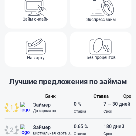
платите. Такое чу
клиентов просто
деньги на бессм
Займ онлайн
Экспресс займ
услугах. В подде
ответ банальный,
такие тарифы. С
ужасный, никому
связываться!
Без процентов
На карту
Лучшие предложения по займам
Банк
Ставка
Срок
0 %
7 — 30 дней
Займер
До зарплаты
Ставка
Срок
0.65 %
180 дней
Займер
Виртуальная карта Займер
Ставка
Срок