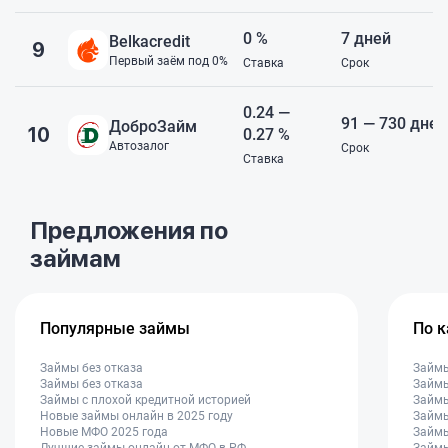
0 %
7 дней
Belkacredit
9
Первый заём под 0%
Ставка
Срок
0.24 —
91 — 730 дней
ДоброЗайм
10
0.27 %
Автозалог
Срок
Ставка
Предложения по
займам
Популярные займы
По 
Займы без отказа
Займ
Займы без отказа
Займы
Займы с плохой кредитной историей
Займы
Новые займы онлайн в 2025 году
Займы
Новые МФО 2025 года
Займы