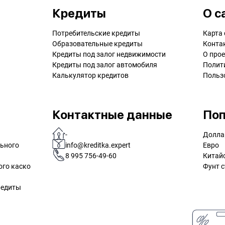
Кредиты
О с
Потребительские кредиты
Карта 
Образовательные кредиты
Конта
Кредиты под залог недвижимости
О прое
Кредиты под залог автомобиля
Полит
Калькулятор кредитов
Польз
Контактные данные
Поп
-
Долла
льного
info@kreditka.expert
Евро
8 995 756-49-60
Китай
ого каско
Фунт с
редиты