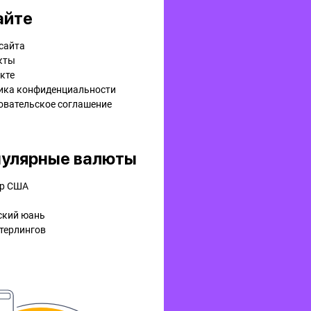
айте
сайта
кты
кте
ика конфиденциальности
овательское соглашение
улярные валюты
р США
ский юань
терлингов