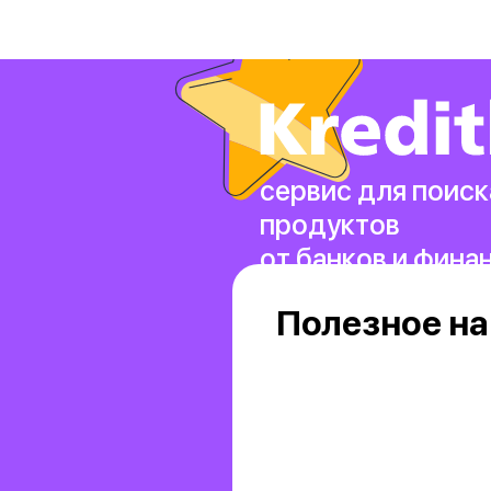
сервис для поиск
продуктов
от банков и фина
Полезное на