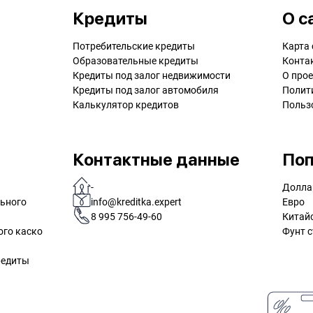
Кредиты
О с
Потребительские кредиты
Карта 
Образовательные кредиты
Конта
Кредиты под залог недвижимости
О прое
Кредиты под залог автомобиля
Полит
Калькулятор кредитов
Польз
Контактные данные
Поп
-
Долла
льного
info@kreditka.expert
Евро
8 995 756-49-60
Китай
ого каско
Фунт с
редиты