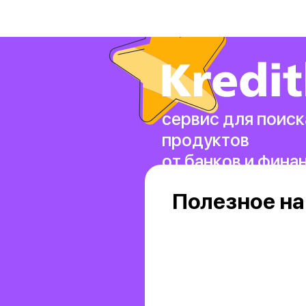
сервис для поиск
продуктов
от банков и фина
Полезное на