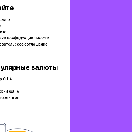
айте
сайта
кты
кте
ика конфиденциальности
овательское соглашение
улярные валюты
р США
ский юань
терлингов