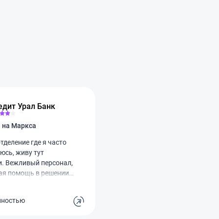
едит Урал Банк
Отделение на Маркса
тделение где я часто
юсь, живу тут
и. Вежливый персонал,
ая помощь в решении
очередей почти нет.
ый минус, это что нет
лностью
 туалета. Поход в банк
, превращается в