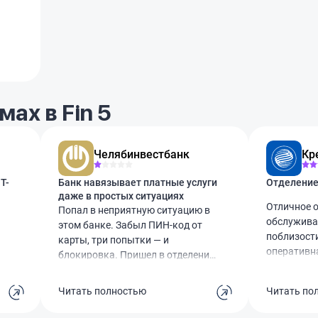
ах в Fin 5
Челябинвестбанк
Кр
Т-
Банк навязывает платные услуги
даже в простых ситуациях
Отличное о
Попал в неприятную ситуацию в
обслужива
этом банке. Забыл ПИН-код от
поблизост
карты, три попытки — и
оперативн
блокировка. Пришел в отделение,
вопросов, 
думал, помогут. А нет, сначала
Единственн
предложили за 50 рублей три
Читать полностью
Читать по
парковки и
дополнительные попытки.
с малышом
Естественно, не вспомнил. И тут