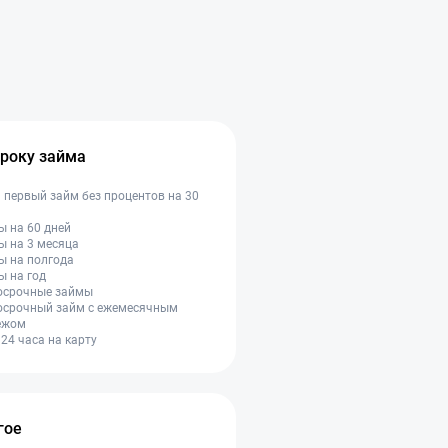
квест. Буду очень
, руководству банка,
те меры.
сроку займа
 первый займ без процентов на 30
 на 60 дней
ы на 3 месяца
ы на полгода
ы на год
осрочные займы
осрочный займ с ежемесячным
ежом
24 часа на карту
гое