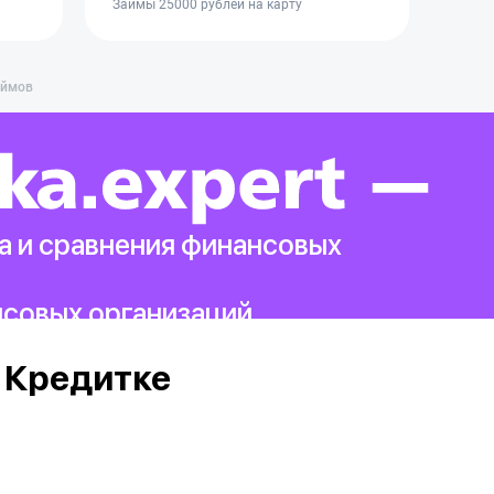
Займы 25000 рублей на карту
аймов
а и сравнения финансовых
нсовых организаций.
 Кредитке