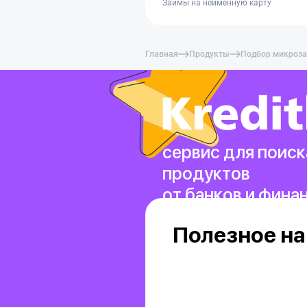
Займы на неименную карту
Главная
Продукты
Подбор микроз
сервис для поиск
продуктов
от банков и фина
Полезное на