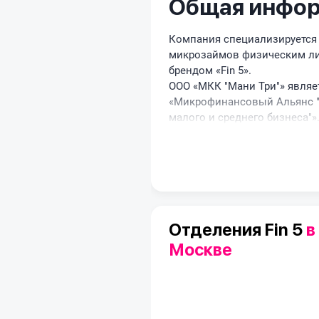
Общая инфо
Компания специализируется
микрозаймов физическим ли
брендом «Fin 5».
ООО «МКК "Мани Три"» являе
«Микрофинансовый Альянс "
малого и среднего бизнеса"»
Отделения Fin 5
в
Москве