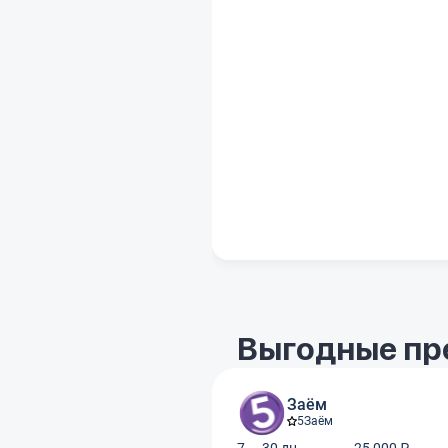
Выгодные пре
Заём
5
Заём