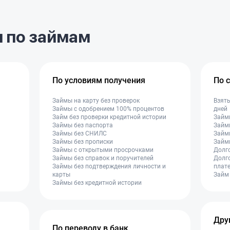
настоящий 
начинается самое интересное —
благодарна
говорят, что карту нужно
если приме
перевыпускать, и это ещё плюс
 по займам
200 рублей. Хотя карта у меня в
руках, паспорт тоже есть, но нет,
платите. Такое чувство, что с
клиентов просто вытягивают
По условиям получения
По 
деньги на бессмысленных
услугах. В поддержку написал —
Займы на карту без проверок
Взять
ответ банальный, мол, у нас
Займы с одобрением 100% процентов
дней
такие тарифы. Сервис просто
Займ без проверки кредитной истории
Займы
Займы без паспорта
Займ
ужасный, никому не рекомендую
Займы без СНИЛС
Займ
связываться!
Займы без прописки
Займ
Займы с открытыми просрочками
Долг
Займы без справок и поручителей
Долг
Займы без подтверждения личности и
плат
карты
Займ 
Займы без кредитной истории
Дру
По переводу в банк