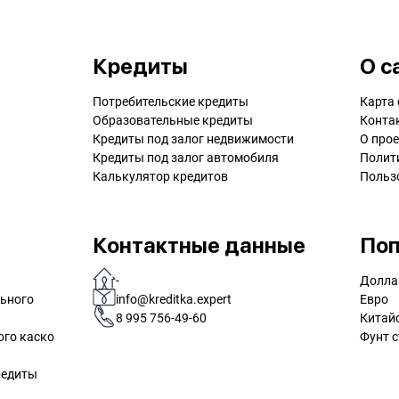
Кредиты
О с
Потребительские кредиты
Карта 
Образовательные кредиты
Конта
Кредиты под залог недвижимости
О прое
Кредиты под залог автомобиля
Полит
Калькулятор кредитов
Польз
Контактные данные
Поп
-
Долла
льного
info@kreditka.expert
Евро
8 995 756-49-60
Китай
ого каско
Фунт с
редиты