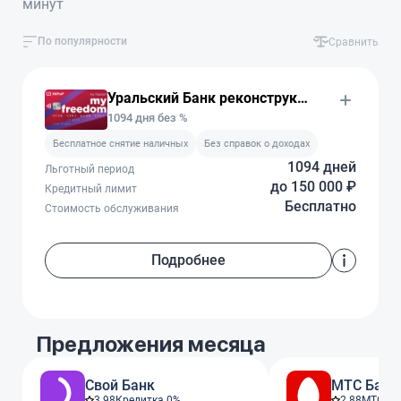
минут
По популярности
Сравнить
Уральский Банк реконструкции и развития
1094 дня без %
Бесплатное снятие наличных
Без справок о доходах
1094 дней
Льготный период
до 150 000 ₽
Кредитный лимит
Бесплатно
Стоимость обслуживания
Подробнее
Предложения месяца
Свой Банк
МТС Банк
3.98
Кредитка 0%
2.88
МТС Ze