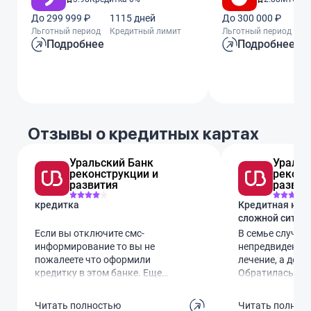
До 299 999 ₽
1115 дней
До 300 000 ₽
11
Льготный период
Кредитный лимит
Льготный период
Кр
Подробнее
Подробнее
Отзывы о кредитных картах
Уральский Банк
Уральс
реконструкции и
реконс
развития
развит
кредитка
Кредитная карт
сложной ситуа
Если вы отключите смс-
В семье случил
информирование то вы не
непредвиденны
пожалеете что оформили
лечение, а дене
кредитку в этом банке. Еще
Обратилась в б
страховую защиту кредитки и то
но менеджер п
что они втюхивают "на все карты
кредитную карт
Читать полностью
Читать полнос