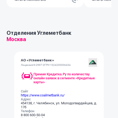
отвлекаю. Был с маленьким
принимают без 
ребенком, но это никого не
привык к модн
тронуло — пришлось уйти ни с
может не зайдёт
чем. Очень неприятный опыт, не
нравится, что б
ожидал такого отношения.
Отделения Углеметбанк
Москва
АО «Углеметбанк»
Лицензия N 2997 ОГРН 1024200006434
Премия Кредитка.Ру по количеству
онлайн-заявок в сегменте «Кредитные
карты»
Сайт
https://www.coalmetbank.ru/
Адрес
454138, г. Челябинск, ул. Молодогвардейцев, д.
17б
Телефон
8 800 600-50-04