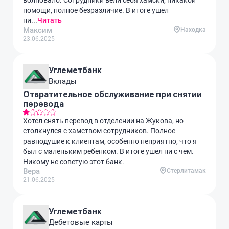
волновало. Сотрудники вели себя хамски, никакой
помощи, полное безразличие. В итоге ушел
ни...
Читать
Максим
Находка
23.06.2025
Углеметбанк
Вклады
Отвратительное обслуживание при снятии
перевода
Хотел снять перевод в отделении на Жукова, но
столкнулся с хамством сотрудников. Полное
равнодушие к клиентам, особенно неприятно, что я
был с маленьким ребенком. В итоге ушел ни с чем.
Никому не советую этот банк.
Вера
Стерлитамак
21.06.2025
Углеметбанк
Дебетовые карты