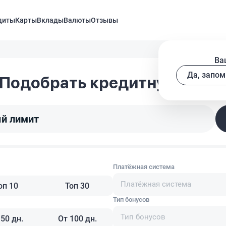
диты
Карты
Вклады
Валюты
Отзывы
Ва
Да, запом
Подобрать кредитную карт
й лимит
Платёжная система
Платёжная система
оп 10
Топ 30
Тип бонусов
Тип бонусов
 50 дн.
От 100 дн.