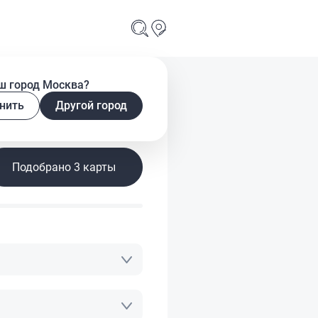
ш город Москва?
нить
Другой город
у
Подобрано 3 карты