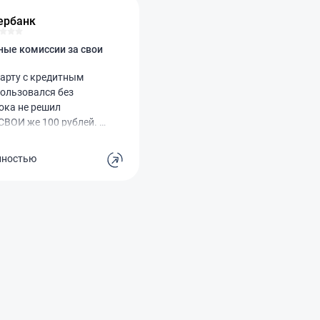
ербанк
ые комиссии за свои
арту с кредитным
пользовался без
ока не решил
СВОИ же 100 рублей. В
миссия 390 руб!
ответила, что это
лностью
и любая сумма с этой
адает под комиссию.
себя обманутым!
ь услугами других
т – сплошное
!