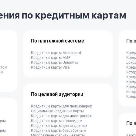
ения по кредитным картам
По платежной системе
По 
Кредитные карты Mastercard
Креди
Кредитные карты МИР
Кред
Кредитные карты UnionPay
дохо
итом
Кредитные карты Visa
Креди
ом
исто
Креди
Кред
Креди
исто
По целевой аудитории
Креди
Кредитные карты для пенсионеров
Социальные кредитные карты
Кредитные карты для иностранцев
дом
Кредитные карты инвалидам
По 
Кредитные карты для студентов
дом
Кредитные карты безработным
Молодежные кредитные карты
Карты