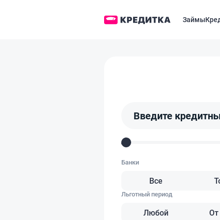
Займы
Кре
Введите кредитны
Банки
Все
Т
Льготный период
Любой
От