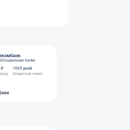
вкомбанк
82
Социальная Халва
 ₽
1095 дней
ериод
Кредитный лимит
бнее