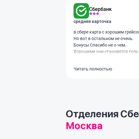
Сбербанк
средняя карточка
в сбере карта с хорошим грейсо
Но вот в остальном не очень.
Бонусы Спасибо не о чем.
Хорошими они становятся толь
если в их маркетах покупать. Н
в Мегамаркете цены дороже че
Читать полностью
на Вайлдберрис. Переводить и
снимать наличку нельзя без
процентов. Такое.
Отделения Сб
Москва