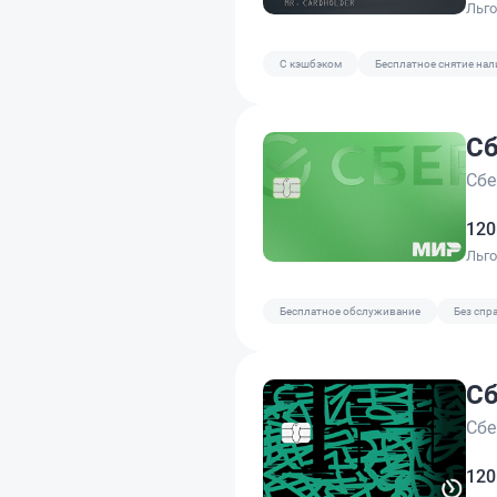
Льг
C кэшбэком
Бесплатное снятие на
Сб
Сбе
120
Льг
Бесплатное обслуживание
Без спр
Сб
Сбе
120