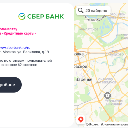
продлили аж до 15 февраля.
Оставил жалобу в ЦБ, может,
хоть это поможет. Абсурдная
ситуация для премиум-сервиса!
количеству
те «Кредитные карты»
www.sberbank.ru/ru
г. Москва, ул. Вавилова, д.19
то по отзывам пользователей
 на основе 62 отзывов
робнее