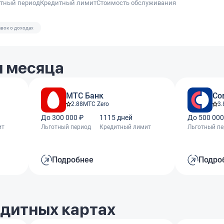
отный период
Кредитный лимит
Стоимость обслуживания
авок о доходах
 месяца
МТС Банк
Со
2.88
МТС Zero
3.
До 300 000 ₽
1115 дней
До 500 000
ит
Льготный период
Кредитный лимит
Льготный п
Подробнее
Подро
едитных картах