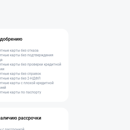
одобрению
тные карты без отказа
итные карты без подтверждения
да
тные карты без проверки кредитной
рии
тные карты без справок
итные карты без 2-НДФЛ
тные карты с плохой кредитной
рией
тные карты по паспорту
наличию рассрочки
 с рассрочкой