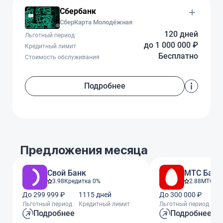
Сбербанк
СберКарта Молодёжная
120 дней
Льготный период
до 1 000 000 ₽
Кредитный лимит
Бесплатно
Стоимость обслуживания
Подробнее
Предложения месяца
Свой Банк
МТС Банк
3.98
Кредитка 0%
2.88
МТС Ze
До 299 999 ₽
1115 дней
До 300 000 ₽
11
Льготный период
Кредитный лимит
Льготный период
Кр
Подробнее
Подробнее